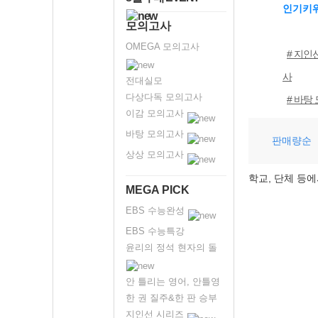
인기키
모의고사
OMEGA 모의고사
# 지인
사
전대실모
다상다독 모의고사
# 바탕
이감 모의고사
바탕 모의고사
판매량순
상상 모의고사
학교, 단체 등에
MEGA PICK
EBS 수능완성
EBS 수능특강
윤리의 정석 현자의 돌
안 틀리는 영어, 안틀영
한 권 질주&한 판 승부
지인선 시리즈