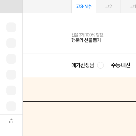
고3·N수
고2
고
선물 3개 100% 당첨!
선물 100% 증정!
여름방학 스터디 캐시백
2027 러셀 단과
스마트러닝앱
메가패스
메가패스 수강생 무료혜택!
사회공헌 캠페인
행운의 선물 뽑기
메가스터디 X 올리브
메가런 썸머스쿨
강사 공개선발
설문 EVENT
3일 무료 체험권
메가클럽 멤버십
희망이룸 메가나눔
영
메가선생님
수능·내신
TOP