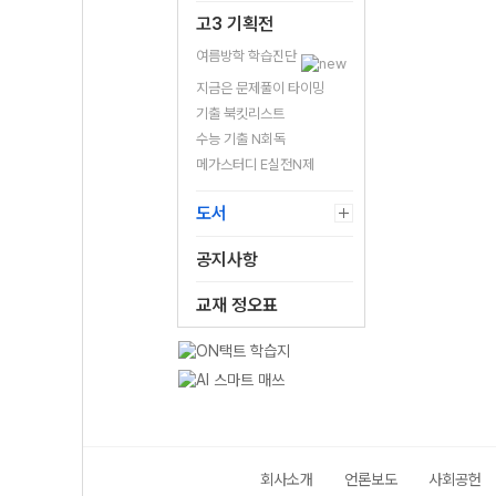
고3 기획전
여름방학 학습진단
지금은 문제풀이 타이밍
기출 북킷리스트
수능 기출 N회독
메가스터디 E실전N제
도서
공지사항
교재 정오표
회사소개
언론보도
사회공헌