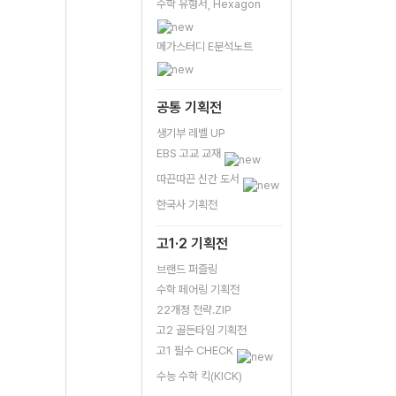
수학 유형서, Hexagon
메가스터디 E분석노트
공통 기획전
생기부 레벨 UP
EBS 고교 교재
따끈따끈 신간 도서
한국사 기획전
고1·2 기획전
브랜드 퍼즐링
수학 페어링 기획전
22개정 전략.ZIP
고2 골든타임 기획전
고1 필수 CHECK
수능 수학 킥(KICK)