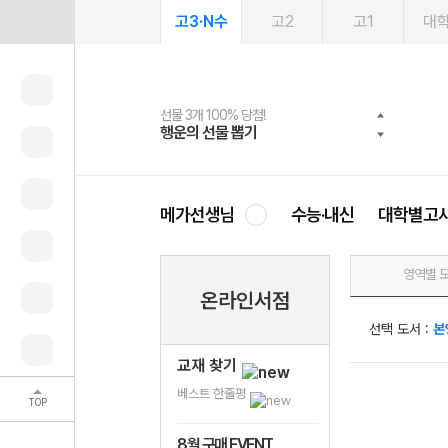
고3·N수
고2
고1
대
선물 3개 100% 당첨!
선물 100% 증정!
여름방학 스터디 캐시백
2027 러셀 단과
스마트러닝앱
메가패스
메가패스 수강생 무료혜택!
사회공헌 캠페인
행운의 선물 뽑기
메가스터디 X 올리브
메가런 썸머스쿨
강사 공개선발
설문 EVENT
3일 무료 체험권
메가클럽 멤버십
희망이룸 메가나눔
영
메가선생님
수능·내신
대학별고
영역별 
온라인서점
선택 도서 :
본
교재 찾기
베스트 한줄평
TOP
8월 구매 EVENT