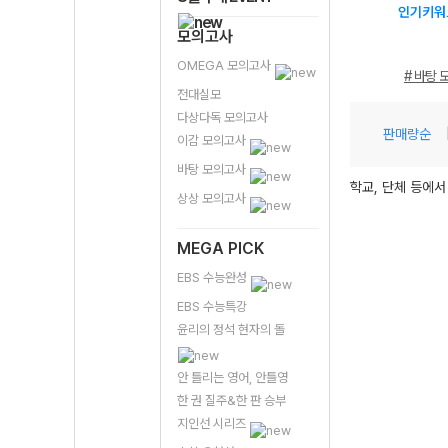
인기키워
모의고사
OMEGA 모의고사
# 바탕 
전대실모
다상다독 모의고사
판매량순
이감 모의고사
바탕 모의고사
학교, 단체 등에서
상상 모의고사
MEGA PICK
EBS 수능완성
EBS 수능특강
윤리의 정석 현자의 돌
안 틀리는 영어, 안틀영
한 권 질주&한 판 승부
지인선 시리즈