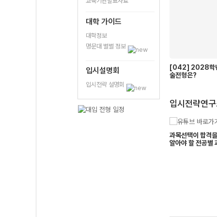
교육기관발표자료
대학 가이드
대학정보
명문대 별별 정보
[042] 2028
입시설명회
술전형은?
입시전략 설명회
입시전략연구
고려대
대구가톨릭대
지원, 자연계 1.7등급
2027학년도 중앙대, 이화여대, 서
과목선택이 합격을 
권기범
조경진
합격인데 서울시립대는
울시립대, 경희대, 한국외대 종합전
알아야 할 전공별 
멘토
멘토
는?
형 지원 전략
이면만족이요
조금 이른 100일
9모를 넘어서 수능
표달성*인 사람~!
대학의 합불을 가르는 0.1점
목달장은 수능장에 