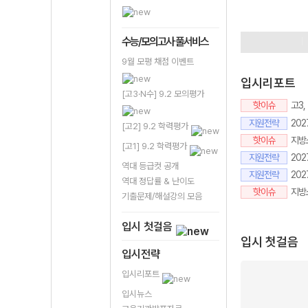
9평이벤트
정
수시성공프로
수능/모의고사 풀서비스
9월 모평 채점 이벤트
입시리포트
[고3·N수] 9.2 모의평가
핫이슈
고3
지원전략
20
[고2] 9.2 학력평가
핫이슈
지방소
[고1] 9.2 학력평가
지원전략
202
역대 등급컷 공개
지원전략
20
역대 정답률 & 난이도
핫이슈
지방
기출문제/해설강의 모음
입시 첫걸음
입시 첫걸음
입시전략
입시리포트
입시뉴스