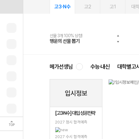
고3·N수
고2
고1
대
선물 3개 100% 당첨!
선물 100% 증정!
여름방학 스터디 캐시백
2027 러셀 단과
스마트러닝앱
메가패스
메가패스 수강생 무료혜택!
사회공헌 캠페인
행운의 선물 뽑기
메가스터디 X 올리브
메가런 썸머스쿨
강사 공개선발
설문 EVENT
3일 무료 체험권
메가클럽 멤버십
희망이룸 메가나눔
영
메가선생님
수능·내신
대학별고
입시정보
[고3·N수] 대입 성공전략
2027 정시 합격예측
TOP
2027 수시 합격예측