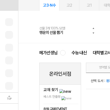
고3·N수
고2
고1
대
선물 3개 100% 당첨!
선물 100% 증정!
2027 러셀 단과
스마트러닝앱
메가패스
메가패스 수강생 무료혜택!
사회공헌 캠페인
행운의 선물 뽑기
메가스터디 X 올리브
강사 공개선발
설문 EVENT
3일 무료 체험권
메가클럽 멤버십
희망이룸 메가나눔
영
메가선생님
수능·내신
대학별고
영역별 
온라인서점
선택 도서 :
완
교재 찾기
베스트 한줄평
TOP
8월 구매 EVENT