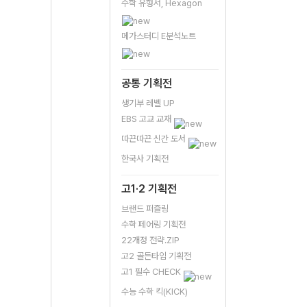
수학 유형서, Hexagon
메가스터디 E분석노트
공통 기획전
생기부 레벨 UP
EBS 고교 교재
따끈따끈 신간 도서
한국사 기획전
고1·2 기획전
브랜드 퍼즐링
수학 페어링 기획전
22개정 전략.ZIP
고2 골든타임 기획전
고1 필수 CHECK
수능 수학 킥(KICK)