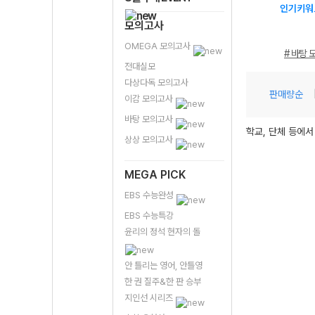
인기키워
모의고사
OMEGA 모의고사
# 바탕 
전대실모
다상다독 모의고사
판매량순
이감 모의고사
바탕 모의고사
학교, 단체 등에서
상상 모의고사
MEGA PICK
EBS 수능완성
EBS 수능특강
윤리의 정석 현자의 돌
안 틀리는 영어, 안틀영
한 권 질주&한 판 승부
지인선 시리즈