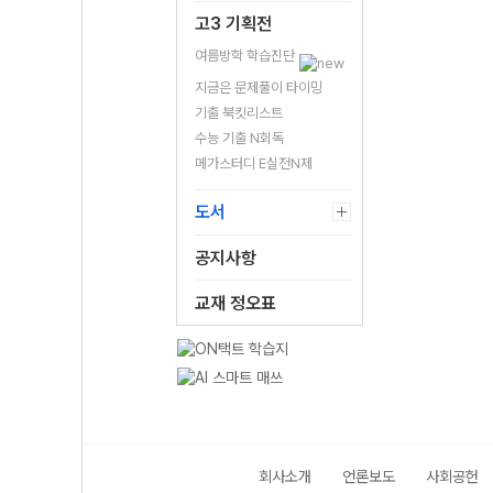
고3 기획전
여름방학 학습진단
지금은 문제풀이 타이밍
기출 북킷리스트
수능 기출 N회독
메가스터디 E실전N제
도서
공지사항
교재 정오표
회사소개
언론보도
사회공헌