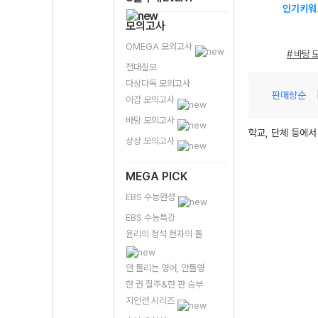
인기키워
모의고사
OMEGA 모의고사
# 바탕 
전대실모
다상다독 모의고사
판매량순
이감 모의고사
바탕 모의고사
학교, 단체 등에서
상상 모의고사
MEGA PICK
EBS 수능완성
EBS 수능특강
윤리의 정석 현자의 돌
안 틀리는 영어, 안틀영
한 권 질주&한 판 승부
지인선 시리즈