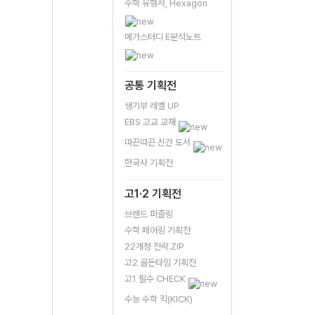
수학 유형서, Hexagon
메가스터디 E분석노트
공통 기획전
생기부 레벨 UP
EBS 고교 교재
따끈따끈 신간 도서
한국사 기획전
고1·2 기획전
브랜드 퍼즐링
수학 페어링 기획전
22개정 전략.ZIP
고2 골든타임 기획전
고1 필수 CHECK
수능 수학 킥(KICK)