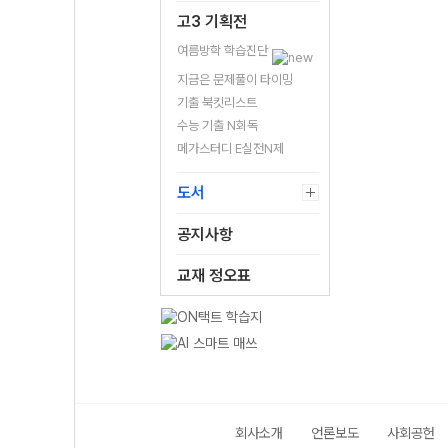
고3 기획전
여름방학 학습진단
지금은 문제풀이 타이밍
기출 북킷리스트
수능 기출 N회독
메가스터디 E실전N제
도서
공지사항
교재 정오표
회사소개
언론보도
사회공헌