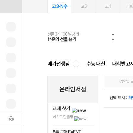
고3·N수
고2
고1
대
선물 3개 100% 당첨!
선물 100% 증정!
여름방학 스터디 캐시백
2027 러셀 단과
스마트러닝앱
메가패스
메가패스 수강생 무료혜택!
사회공헌 캠페인
행운의 선물 뽑기
메가스터디 X 올리브
메가런 썸머스쿨
강사 공개선발
설문 EVENT
3일 무료 체험권
메가클럽 멤버십
희망이룸 메가나눔
영
메가선생님
수능·내신
대학별고
영역별 
온라인서점
선택 도서 :
개
교재 찾기
베스트 한줄평
TOP
8월 구매 EVENT