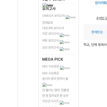
인기키워
모의고사
OMEGA 모의고사
# 바탕 
전대실모
다상다독 모의고사
판매량순
이감 모의고사
바탕 모의고사
학교, 단체 등에서
상상 모의고사
MEGA PICK
EBS 수능완성
EBS 수능특강
윤리의 정석 현자의 돌
안 틀리는 영어, 안틀영
한 권 질주&한 판 승부
지인선 시리즈