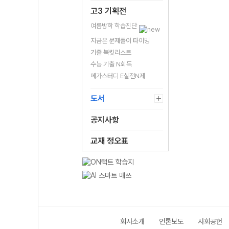
고3 기획전
여름방학 학습진단
지금은 문제풀이 타이밍
기출 북킷리스트
수능 기출 N회독
메가스터디 E실전N제
도서
공지사항
교재 정오표
회사소개
언론보도
사회공헌