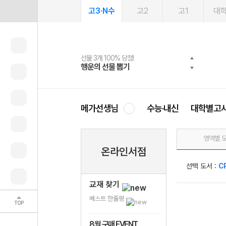
고3·N수
고2
고1
대
선물 3개 100% 당첨!
선물 100% 증정!
여름방학 스터디 캐시백
2027 러셀 단과
스마트러닝앱
메가패스
메가패스 수강생 무료혜택!
사회공헌 캠페인
행운의 선물 뽑기
메가스터디 X 올리브
메가런 썸머스쿨
강사 공개선발
설문 EVENT
3일 무료 체험권
메가클럽 멤버십
희망이룸 메가나눔
영
메가선생님
수능·내신
대학별고
영역별 
온라인서점
선택 도서 :
C
교재 찾기
베스트 한줄평
TOP
8월 구매 EVENT