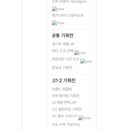
수학 유형서, Hexagon
메가스터디 E분석노트
공통 기획전
생기부 레벨 UP
EBS 고교 교재
따끈따끈 신간 도서
한국사 기획전
고1·2 기획전
브랜드 퍼즐링
수학 페어링 기획전
22개정 전략.ZIP
고2 골든타임 기획전
고1 필수 CHECK
수능 수학 킥(KICK)