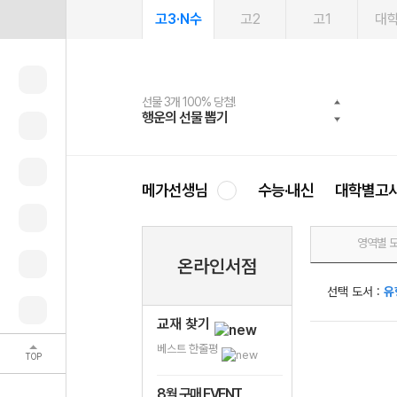
고3·N수
고2
고1
대
선물 3개 100% 당첨!
선물 100% 증정!
여름방학 스터디 캐시백
2027 러셀 단과
스마트러닝앱
메가패스
메가패스 수강생 무료혜택!
사회공헌 캠페인
행운의 선물 뽑기
메가스터디 X 올리브
메가런 썸머스쿨
강사 공개선발
설문 EVENT
3일 무료 체험권
메가클럽 멤버십
희망이룸 메가나눔
영
메가선생님
수능·내신
대학별고
영역별 
온라인서점
선택 도서 :
유
교재 찾기
베스트 한줄평
TOP
8월 구매 EVENT