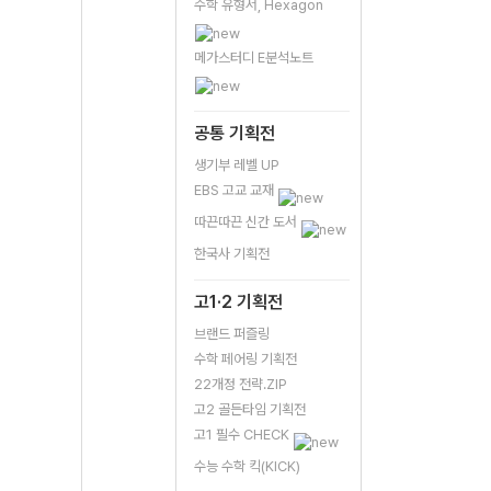
수학 유형서, Hexagon
메가스터디 E분석노트
공통 기획전
생기부 레벨 UP
EBS 고교 교재
따끈따끈 신간 도서
한국사 기획전
고1·2 기획전
브랜드 퍼즐링
수학 페어링 기획전
22개정 전략.ZIP
고2 골든타임 기획전
고1 필수 CHECK
수능 수학 킥(KICK)