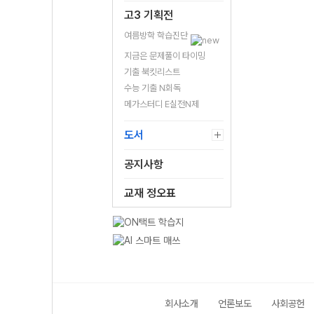
고3 기획전
여름방학 학습진단
지금은 문제풀이 타이밍
기출 북킷리스트
수능 기출 N회독
메가스터디 E실전N제
도서
공지사항
교재 정오표
회사소개
언론보도
사회공헌