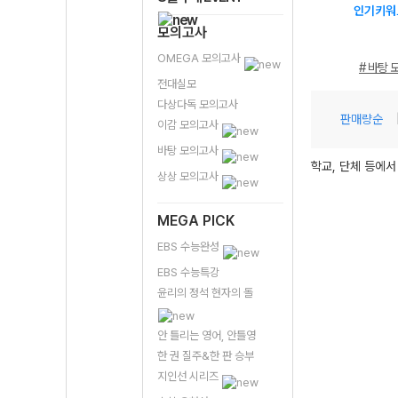
인기키워
모의고사
OMEGA 모의고사
# 바탕 
전대실모
다상다독 모의고사
판매량순
이감 모의고사
바탕 모의고사
학교, 단체 등에서
상상 모의고사
MEGA PICK
EBS 수능완성
EBS 수능특강
윤리의 정석 현자의 돌
안 틀리는 영어, 안틀영
한 권 질주&한 판 승부
지인선 시리즈