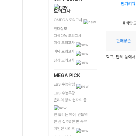
인기키워
모의고사
OMEGA 모의고사
# 바탕 
전대실모
다상다독 모의고사
판매량순
이감 모의고사
바탕 모의고사
학교, 단체 등에서
상상 모의고사
MEGA PICK
EBS 수능완성
EBS 수능특강
윤리의 정석 현자의 돌
안 틀리는 영어, 안틀영
한 권 질주&한 판 승부
지인선 시리즈