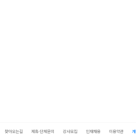
찾아오는길
제휴·단체문의
강사모집
인재채용
이용약관
개