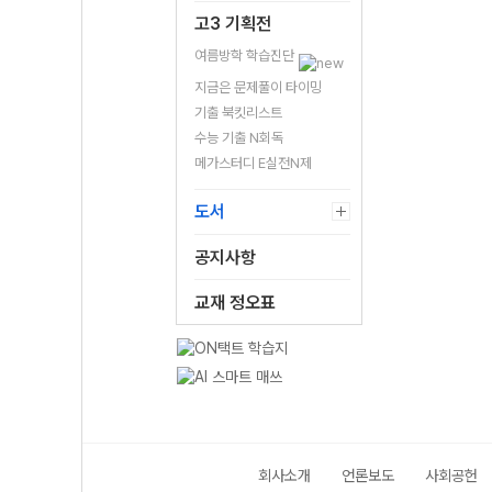
고3 기획전
여름방학 학습진단
지금은 문제풀이 타이밍
기출 북킷리스트
수능 기출 N회독
메가스터디 E실전N제
도서
공지사항
교재 정오표
회사소개
언론보도
사회공헌