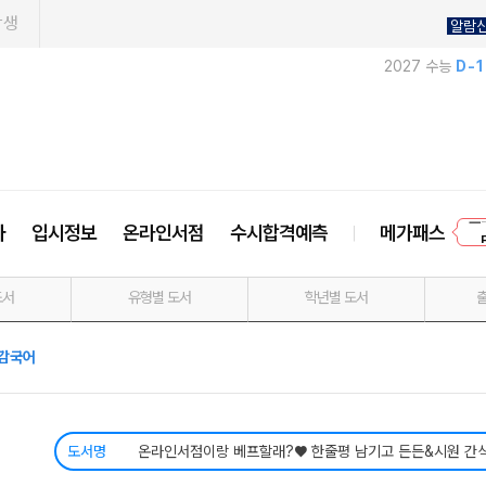
학생
알람
2027 수능
D-
프
사
입시정보
온라인서점
수시합격예측
메가패스
도서
유형별 도서
학년별 도서
감국어
도서명