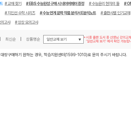
드
# 교재 찾기
# EBS 수능완성 구매 시 네이버페이 증정
# 수능윤리 현자의 돌
# O
# 지인선 수학 시리즈
# 수능 연계 문학 작품 분석서 E분석노트
# 출판사별 인기교재
모의고사
# 상상 모의고사
시중 출판 도서 중 선생님 강의교
|
최신순
|
상품명순
‘일반교재 보기’ 에서 확인 가능합
메가스터디
 대량구매하기 원하는 경우, 학습지원센터(1599-1010)로 문의 주시기 바랍니다.