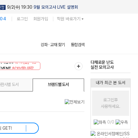
9/2(수) 19:30
9월 모의고사 LIVE 설명회
신청
104
로그인
회원가입
학원 바로가기
현우진의
강좌 · 교재 찾기
통합검색
킬링캠프 시즌1
리미엄 30
8/10(월) 마감
다채로운 난도
EVENT
8/10(월) 마감
실전 모의고사
내가 최근 본 도서
출판사별 도서
브랜드별 도서
로그인후
사용하세요.
0/0