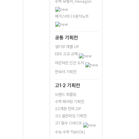
수학 유형서, Hexagon
메가스터디 E분석노트
공통 기획전
생기부 레벨 UP
EBS 고교 교재
따끈따끈 신간 도서
한국사 기획전
고1·2 기획전
브랜드 퍼즐링
수학 페어링 기획전
22개정 전략.ZIP
고2 골든타임 기획전
고1 필수 CHECK
수능 수학 킥(KICK)