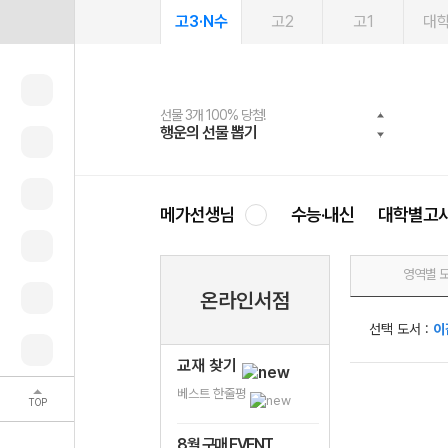
고3·N수
고2
고1
대
선물 3개 100% 당첨!
선물 100% 증정!
여름방학 스터디 캐시백
2027 러셀 단과
스마트러닝앱
메가패스
메가패스 수강생 무료혜택!
사회공헌 캠페인
행운의 선물 뽑기
메가스터디 X 올리브
메가런 썸머스쿨
강사 공개선발
설문 EVENT
3일 무료 체험권
메가클럽 멤버십
희망이룸 메가나눔
영
메가선생님
수능·내신
대학별고
영역별 
온라인서점
선택 도서 :
이
교재 찾기
베스트 한줄평
TOP
8월 구매 EVENT