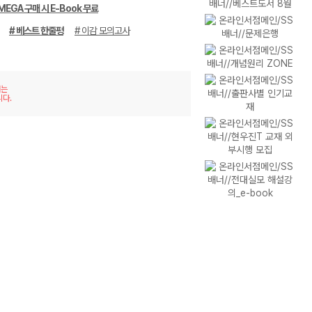
MEGA 구매 시 E-Book 무료
# 베스트 한줄평
# 이감 모의고사
재는
니다.
이미
리스
지형
트형
보기
보기