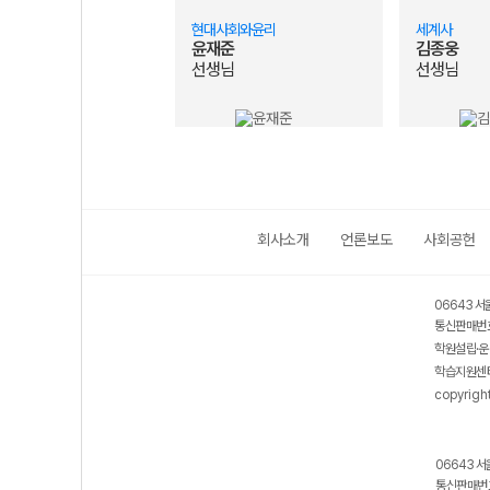
현대사회와윤리
세계사
윤재준
김종웅
선생님
선생님
회사소개
언론보도
사회공헌
06643 서
통신판매번호
학원설립·운
학습지원센터
copyrigh
06643 서
통신판매번호