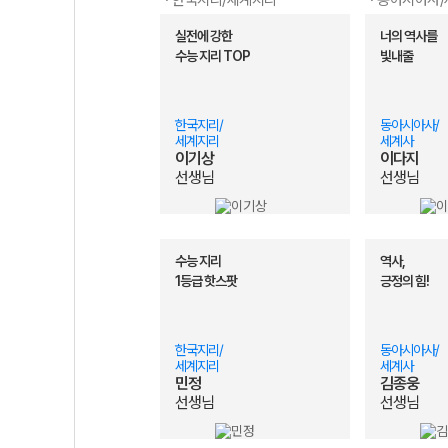
· 한국지리/세계지리
· 동아시아사
민정 선생님
[NEW] 2027 민
실전에 강한
너의 역사를
윤재준 선생님
[통합사회] 윤재
수능 지리 TOP
빛내줄
우영호 선생님
[NEW] 2027 
최적 선생님
[9월 모평 만점 대비] 8
김종웅 선생님
★개강★ 흥겨웅 
한국지리/
동아시아사/
세계지리
세계사
이기상
이다지
선생님
선생님
수능 지리
역사,
1등급 핫스팟
긍정의 힘!
한국지리/
동아시아사/
세계지리
세계사
민정
김종웅
선생님
선생님