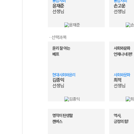
통합사회
통합사회
윤재준
손고운
선생님
선생님
· 선택과목
윤리 잘 아는
사회와문화
베프
언제나 네 편!
현대사회와윤리
사회와문화
김종익
최적
선생님
선생님
명작이 탄생할
역사,
캔버스
긍정의 힘!