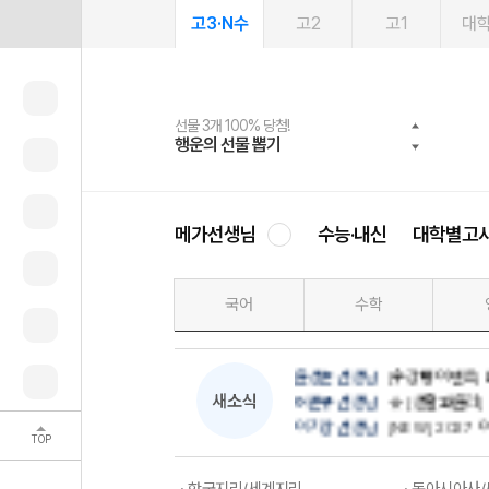
고3·N수
고2
고1
대
선물 3개 100% 당첨!
선물 100% 증정!
여름방학 스터디 캐시백
2027 러셀 단과
스마트러닝앱
메가패스
메가패스 수강생 무료혜택!
사회공헌 캠페인
행운의 선물 뽑기
메가스터디 X 올리브
메가런 썸머스쿨
강사 공개선발
설문 EVENT
3일 무료 체험권
메가클럽 멤버십
희망이룸 메가나눔
영
이다지 선생님
역사 EVENT★ 짹
메가선생님
수능·내신
대학별고
민정 선생님
[NEW] 2027 민
윤재준 선생님
[통합사회] 윤재
우영호 선생님
[NEW] 2027 
국어
수학
최적 선생님
[9월 모평 만점 대비] 8
김종웅 선생님
★개강★ 흥겨웅 
윤성훈 선생님
[수강평 이벤트] 
새소식
어준규 선생님
☆ [생활과윤리] 20
이기상 선생님
[NEW] 2027
TOP
손고운 선생님
[고3·N수] D-100
이다지 선생님
역사 EVENT★ 짹