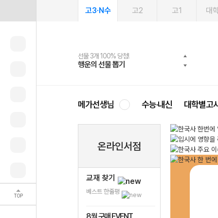
고3·N수
고2
고1
대
선물 3개 100% 당첨!
선물 100% 증정!
여름방학 스터디 캐시백
2027 러셀 단과
스마트러닝앱
메가패스
메가패스 수강생 무료혜택!
사회공헌 캠페인
행운의 선물 뽑기
메가스터디 X 올리브
메가런 썸머스쿨
강사 공개선발
설문 EVENT
3일 무료 체험권
메가클럽 멤버십
희망이룸 메가나눔
영
메가선생님
수능·내신
대학별고
온라인서점
교재 찾기
베스트 한줄평
TOP
8월 구매 EVENT