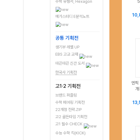
수학 유형서, Hexagon
10
메가스터디 E분석노트
공통 기획전
생기부 레벨 UP
EBS 고교 교재
따끈따끈 신간 도서
한국사 기획전
엔픽 
고1·2 기획전
개
브랜드 퍼즐링
수학 페어링 기획전
13
22개정 전략.ZIP
고2 골든타임 기획전
고1 필수 CHECK
수능 수학 킥(KICK)