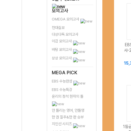
모의고사
OMEGA 모의고사
전대실모
다상다독 모의고사
이감 모의고사
EB
바탕 모의고사
사-
상상 모의고사
15
MEGA PICK
EBS 수능완성
EBS 수능특강
윤리의 정석 현자의 돌
안 틀리는 영어, 안틀영
한 권 질주&한 판 승부
지인선 시리즈
1등