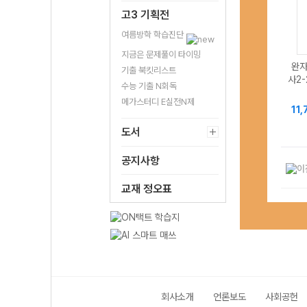
고3 기획전
여름방학 학습진단
지금은 문제풀이 타이밍
완자
기출 북킷리스트
사2-
수능 기출 N회독
메가스터디 E실전N제
11
도서
공지사항
교재 정오표
회사소개
언론보도
사회공헌