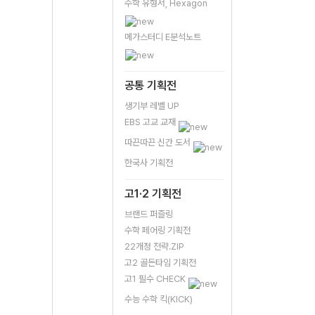
수학 유형서, Hexagon
메가스터디 E분석노트
공통 기획전
생기부 레벨 UP
EBS 고교 교재
따끈따끈 신간 도서
한국사 기획전
고1·2 기획전
브랜드 퍼즐링
수학 페어링 기획전
22개정 전략.ZIP
고2 골든타임 기획전
고1 필수 CHECK
수능 수학 킥(KICK)