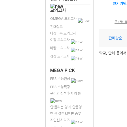
인기키워
모의고사
OMEGA 모의고사
# 바탕 
전대실모
다상다독 모의고사
판매량순
이감 모의고사
바탕 모의고사
학교, 단체 등에서
상상 모의고사
MEGA PICK
EBS 수능완성
EBS 수능특강
윤리의 정석 현자의 돌
안 틀리는 영어, 안틀영
한 권 질주&한 판 승부
지인선 시리즈