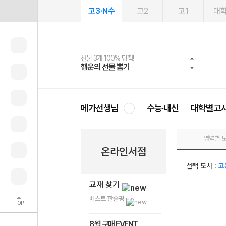
고3·N수
고2
고1
대
선물 3개 100% 당첨!
선물 100% 증정!
여름방학 스터디 캐시백
2027 러셀 단과
스마트러닝앱
메가패스
메가패스 수강생 무료혜택!
사회공헌 캠페인
행운의 선물 뽑기
메가스터디 X 올리브
메가런 썸머스쿨
강사 공개선발
설문 EVENT
3일 무료 체험권
메가클럽 멤버십
희망이룸 메가나눔
영
메가선생님
수능·내신
대학별고
영역별 
온라인서점
선택 도서 :
고
교재 찾기
베스트 한줄평
TOP
8월 구매 EVENT