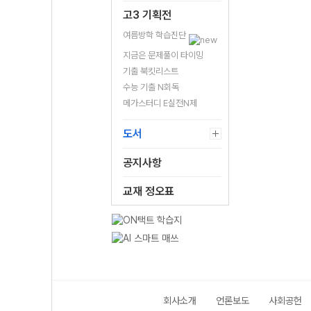
고3 기획전
여름방학 학습진단
지금은 문제풀이 타이밍
기출 북킷리스트
수능 기출 N회독
메가스터디 E실전N제
도서
공지사항
교재 정오표
회사소개
언론보도
사회공헌