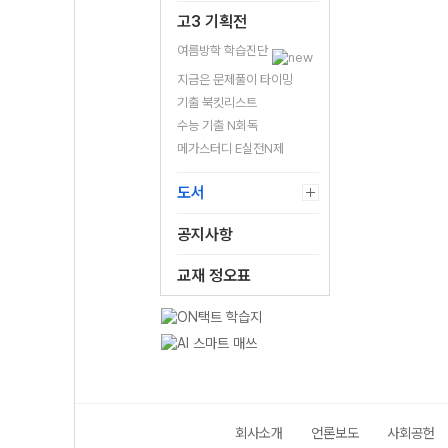
고3 기획전
여름방학 학습진단
지금은 문제풀이 타이밍
기출 북킷리스트
수능 기출 N회독
메가스터디 E실전N제
도서
공지사항
교재 정오표
회사소개
언론보도
사회공헌