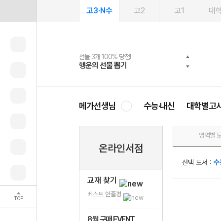
고3·N수
고2
고1
대
선물 3개 100% 당첨!
선물 100% 증정!
여름방학 스터디 캐시백
2027 러셀 단과
스마트러닝앱
메가패스
메가패스 수강생 무료혜택!
사회공헌 캠페인
행운의 선물 뽑기
메가스터디 X 올리브
메가런 썸머스쿨
강사 공개선발
설문 EVENT
3일 무료 체험권
메가클럽 멤버십
희망이룸 메가나눔
영
메가선생님
수능·내신
대학별고
영역별 
온라인서점
선택 도서 :
수
교재 찾기
베스트 한줄평
TOP
8월 구매 EVENT