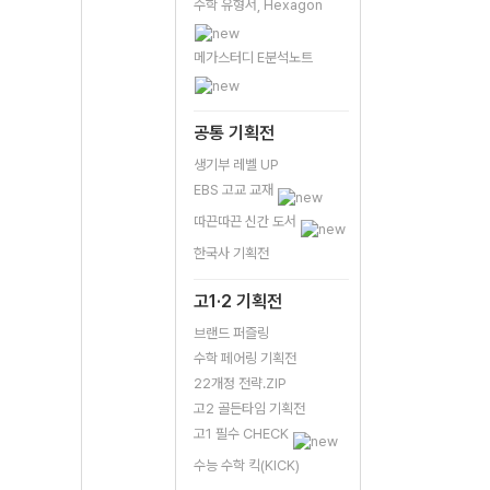
수학 유형서, Hexagon
메가스터디 E분석노트
공통 기획전
생기부 레벨 UP
EBS 고교 교재
따끈따끈 신간 도서
한국사 기획전
고1·2 기획전
브랜드 퍼즐링
수학 페어링 기획전
22개정 전략.ZIP
고2 골든타임 기획전
고1 필수 CHECK
수능 수학 킥(KICK)