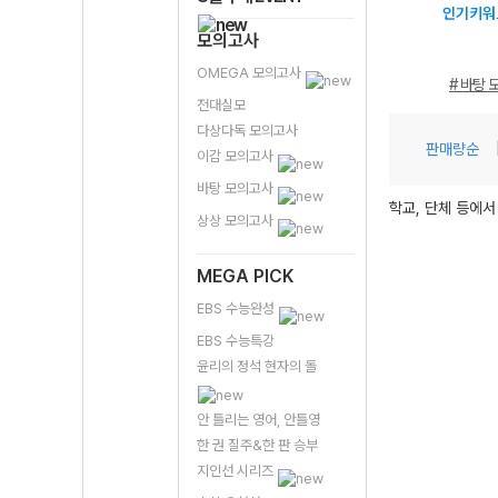
인기키워
모의고사
OMEGA 모의고사
# 바탕 
전대실모
다상다독 모의고사
판매량순
이감 모의고사
바탕 모의고사
학교, 단체 등에서
상상 모의고사
MEGA PICK
EBS 수능완성
EBS 수능특강
윤리의 정석 현자의 돌
안 틀리는 영어, 안틀영
한 권 질주&한 판 승부
지인선 시리즈