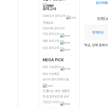
인기키워
모의고사
OMEGA 모의고사
# 바탕 
전대실모
다상다독 모의고사
판매량순
이감 모의고사
바탕 모의고사
학교, 단체 등에서
상상 모의고사
MEGA PICK
EBS 수능완성
EBS 수능특강
윤리의 정석 현자의 돌
안 틀리는 영어, 안틀영
한 권 질주&한 판 승부
지인선 시리즈