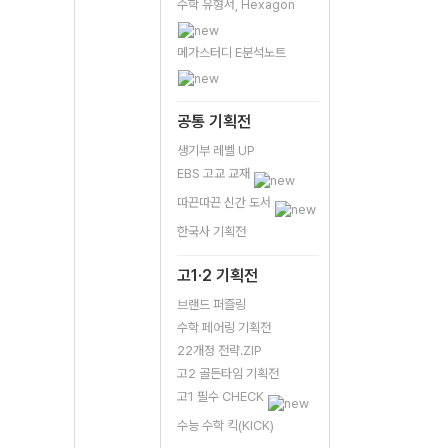
수학 유형서, Hexagon
메가스터디 E분석노트
공통 기획전
생기부 레벨 UP
EBS 고교 교재
따끈따끈 신간 도서
한국사 기획전
고1·2 기획전
브랜드 퍼즐링
수학 페어링 기획전
22개정 전략.ZIP
고2 골든타임 기획전
고1 필수 CHECK
수능 수학 킥(KICK)