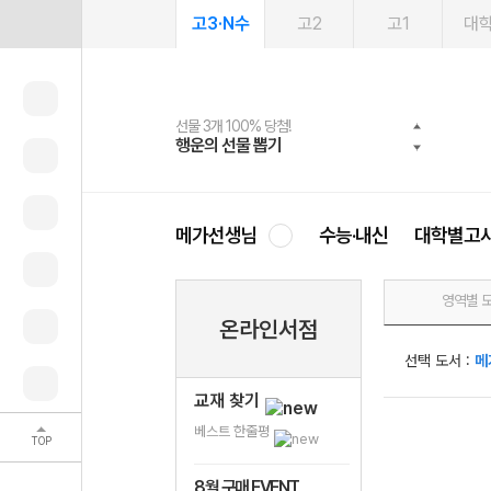
고3·N수
고2
고1
대
선물 3개 100% 당첨!
선물 100% 증정!
여름방학 스터디 캐시백
2027 러셀 단과
스마트러닝앱
메가패스
메가패스 수강생 무료혜택!
사회공헌 캠페인
행운의 선물 뽑기
메가스터디 X 올리브
메가런 썸머스쿨
강사 공개선발
설문 EVENT
3일 무료 체험권
메가클럽 멤버십
희망이룸 메가나눔
영
메가선생님
수능·내신
대학별고
영역별 
온라인서점
선택 도서 :
메
교재 찾기
베스트 한줄평
TOP
8월 구매 EVENT