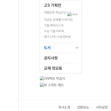
고3 기획전
여름방학 학습진단
지금은 문제풀이 타이밍
기출 북킷리스트
수능 기출 N회독
메가스터디 E실전N제
도서
공지사항
교재 정오표
회사소개
언론보도
사회공헌