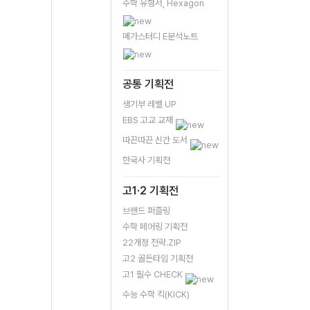
수학 유형서, Hexagon
메가스터디 E분석노트
공통 기획전
생기부 레벨 UP
EBS 고교 교재
따끈따끈 신간 도서
한국사 기획전
고1·2 기획전
브랜드 퍼즐링
수학 페어링 기획전
22개정 전략.ZIP
고2 골든타임 기획전
고1 필수 CHECK
수능 수학 킥(KICK)