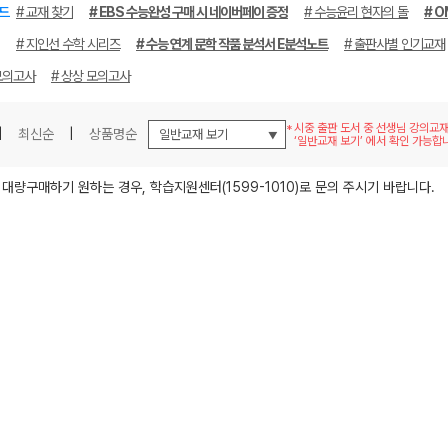
드
# 교재 찾기
# EBS 수능완성 구매 시 네이버페이 증정
# 수능윤리 현자의 돌
# O
# 지인선 수학 시리즈
# 수능 연계 문학 작품 분석서 E분석노트
# 출판사별 인기교재
모의고사
# 상상 모의고사
시중 출판 도서 중 선생님 강의교
|
최신순
|
상품명순
‘일반교재 보기’ 에서 확인 가능합
메가스터디
 대량구매하기 원하는 경우, 학습지원센터(1599-1010)로 문의 주시기 바랍니다.