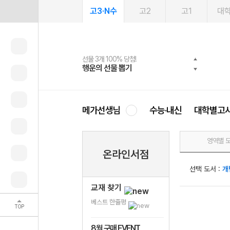
고3·N수
고2
고1
대
선물 3개 100% 당첨!
선물 100% 증정!
여름방학 스터디 캐시백
2027 러셀 단과
스마트러닝앱
메가패스
메가패스 수강생 무료혜택!
사회공헌 캠페인
행운의 선물 뽑기
메가스터디 X 올리브
메가런 썸머스쿨
강사 공개선발
설문 EVENT
3일 무료 체험권
메가클럽 멤버십
희망이룸 메가나눔
영
메가선생님
수능·내신
대학별고
영역별 
온라인서점
선택 도서 :
개
교재 찾기
베스트 한줄평
TOP
8월 구매 EVENT