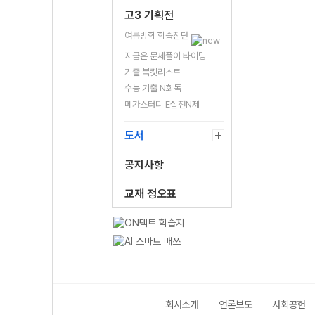
고3 기획전
여름방학 학습진단
지금은 문제풀이 타이밍
기출 북킷리스트
수능 기출 N회독
메가스터디 E실전N제
도서
공지사항
교재 정오표
회사소개
언론보도
사회공헌