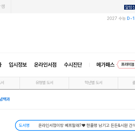
학생
알람
2027 수능
D-
프리미엄 
사
입시정보
온라인서점
수시진단
메가패스
EVEN
도서
유형별 도서
학년별 도서
념백과
도서명