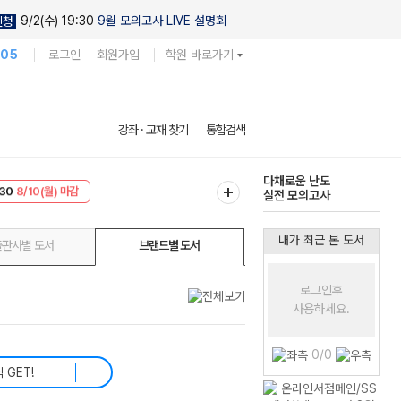
9/2(수) 19:30
9월 모의고사 LIVE 설명회
신청
105
로그인
회원가입
학원 바로가기
현우진의
강좌 · 교재 찾기
통합검색
킬링캠프 시즌1
30
8/10(월) 마감
다채로운 난도
T
8/10(월) 마감
실전 모의고사
내가 최근 본 도서
출판사별 도서
브랜드별 도서
로그인후
사용하세요.
0/0