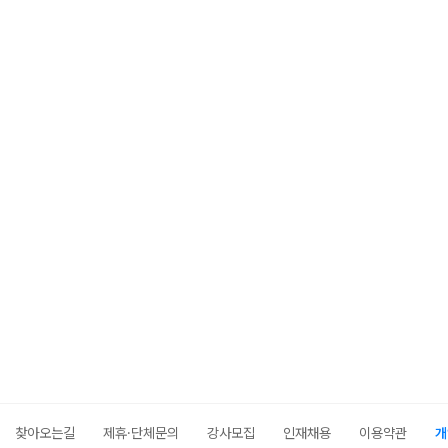
찾아오는길
제휴·단체문의
강사모집
인재채용
이용약관
개