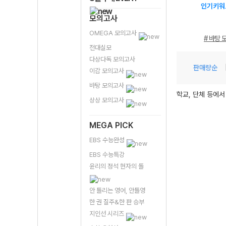
인기키워
모의고사
OMEGA 모의고사
# 바탕 
전대실모
다상다독 모의고사
판매량순
이감 모의고사
바탕 모의고사
학교, 단체 등에서
상상 모의고사
MEGA PICK
EBS 수능완성
EBS 수능특강
윤리의 정석 현자의 돌
안 틀리는 영어, 안틀영
한 권 질주&한 판 승부
지인선 시리즈