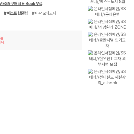
MEGA 구매 시 E-Book 무료
# 베스트 한줄평
# 이감 모의고사
재는
니다.
이미
리스
지형
트형
보기
보기