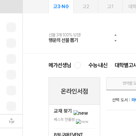
고3·N수
고2
고1
대
선물 3개 100% 당첨!
선물 100% 증정!
여름방학 스터디 캐시백
2027 러셀 단과
스마트러닝앱
메가패스
메가패스 수강생 무료혜택!
사회공헌 캠페인
행운의 선물 뽑기
메가스터디 X 올리브
메가런 썸머스쿨
강사 공개선발
설문 EVENT
3일 무료 체험권
메가클럽 멤버십
희망이룸 메가나눔
영
메가선생님
수능·내신
대학별고
영역별 
온라인서점
선택 도서 :
마
교재 찾기
베스트 한줄평
TOP
8월 구매 EVENT