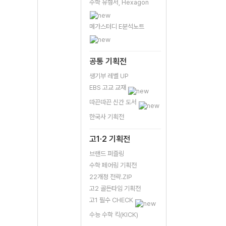
수학 유형서, Hexagon
메가스터디 E분석노트
공통 기획전
생기부 레벨 UP
EBS 고교 교재
따끈따끈 신간 도서
한국사 기획전
고1·2 기획전
브랜드 퍼즐링
수학 페어링 기획전
22개정 전략.ZIP
고2 골든타임 기획전
고1 필수 CHECK
수능 수학 킥(KICK)