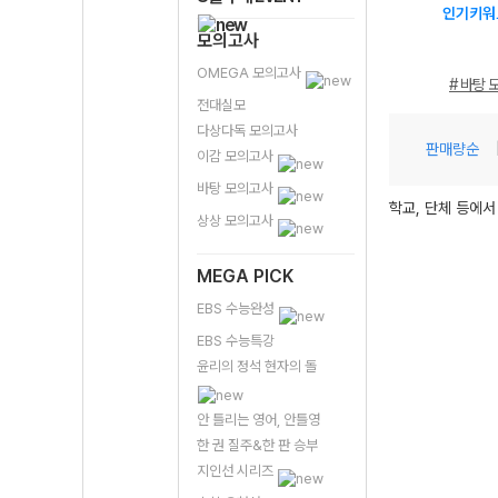
인기키워
모의고사
OMEGA 모의고사
# 바탕 
전대실모
다상다독 모의고사
판매량순
이감 모의고사
바탕 모의고사
학교, 단체 등에서
상상 모의고사
MEGA PICK
EBS 수능완성
EBS 수능특강
윤리의 정석 현자의 돌
안 틀리는 영어, 안틀영
한 권 질주&한 판 승부
지인선 시리즈