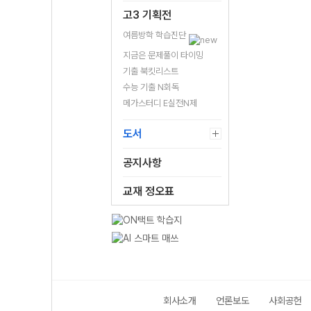
고3 기획전
여름방학 학습진단
지금은 문제풀이 타이밍
기출 북킷리스트
수능 기출 N회독
메가스터디 E실전N제
도서
공지사항
교재 정오표
회사소개
언론보도
사회공헌