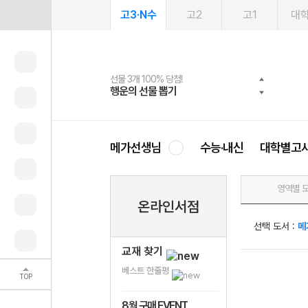
고3·N수
고2
고1
대
선물 3개 100% 당첨!
선물 100% 증정!
여름방학 스터디 캐시백
2027 러셀 단과
스마트러닝앱
메가패스
메가패스 수강생 무료혜택!
사회공헌 캠페인
행운의 선물 뽑기
메가스터디 X 올리브
메가런 썸머스쿨
강사 공개선발
설문 EVENT
3일 무료 체험권
메가클럽 멤버십
희망이룸 메가나눔
영
메가선생님
수능·내신
대학별고
영역별 
온라인서점
선택 도서 :
메
교재 찾기
베스트 한줄평
TOP
8월 구매 EVENT