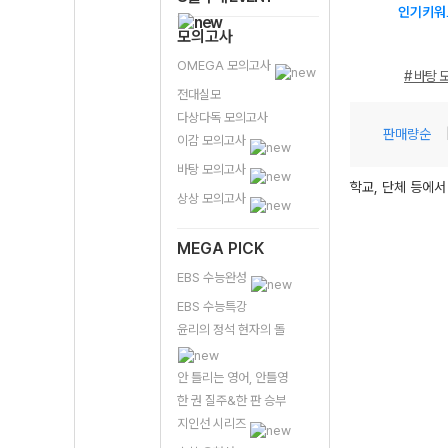
인기키워
모의고사
OMEGA 모의고사
# 바탕 
전대실모
다상다독 모의고사
판매량순
이감 모의고사
바탕 모의고사
학교, 단체 등에서
상상 모의고사
MEGA PICK
EBS 수능완성
EBS 수능특강
윤리의 정석 현자의 돌
안 틀리는 영어, 안틀영
한 권 질주&한 판 승부
지인선 시리즈