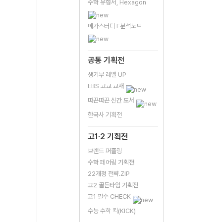
수학 유형서, Hexagon
메가스터디 E분석노트
공통 기획전
생기부 레벨 UP
EBS 고교 교재
따끈따끈 신간 도서
한국사 기획전
고1·2 기획전
브랜드 퍼즐링
수학 페어링 기획전
22개정 전략.ZIP
고2 골든타임 기획전
고1 필수 CHECK
수능 수학 킥(KICK)