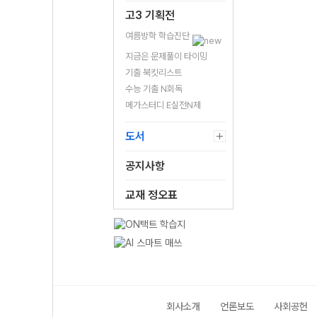
고3 기획전
여름방학 학습진단
지금은 문제풀이 타이밍
기출 북킷리스트
수능 기출 N회독
메가스터디 E실전N제
도서
공지사항
교재 정오표
회사소개
언론보도
사회공헌