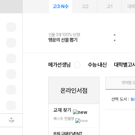
고3·N수
고2
고1
대
선물 3개 100% 당첨!
선물 100% 증정!
여름방학 스터디 캐시백
2027 러셀 단과
스마트러닝앱
메가패스
메가패스 수강생 무료혜택!
사회공헌 캠페인
행운의 선물 뽑기
메가스터디 X 올리브
메가런 썸머스쿨
강사 공개선발
설문 EVENT
3일 무료 체험권
메가클럽 멤버십
희망이룸 메가나눔
영
메가선생님
수능·내신
대학별고
영역별 
온라인서점
선택 도서 :
능
교재 찾기
베스트 한줄평
TOP
8월 구매 EVENT