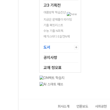
고3 기획전
여름방학 학습진단
지금은 문제풀이 타이밍
기출 북킷리스트
수능 기출 N회독
메가스터디 E실전N제
도서
공지사항
교재 정오표
회사소개
언론보도
사회공헌