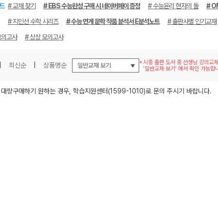
드
# 교재 찾기
# EBS 수능완성 구매 시 네이버페이 증정
# 수능윤리 현자의 돌
# O
# 지인선 수학 시리즈
# 수능 연계 문학 작품 분석서 E분석노트
# 출판사별 인기교재
모의고사
# 상상 모의고사
시중 출판 도서 중 선생님 강의교
|
최신순
|
상품명순
‘일반교재 보기’ 에서 확인 가능합
메가스터디
 대량구매하기 원하는 경우, 학습지원센터(1599-1010)로 문의 주시기 바랍니다.