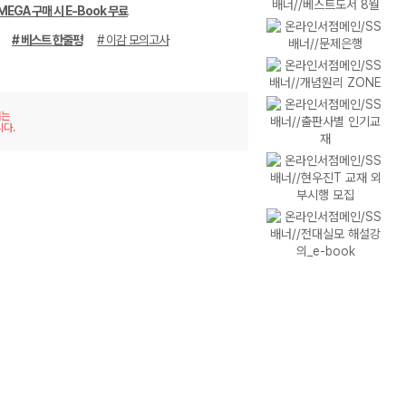
MEGA 구매 시 E-Book 무료
# 베스트 한줄평
# 이감 모의고사
재는
니다.
이미
리스
지형
트형
보기
보기