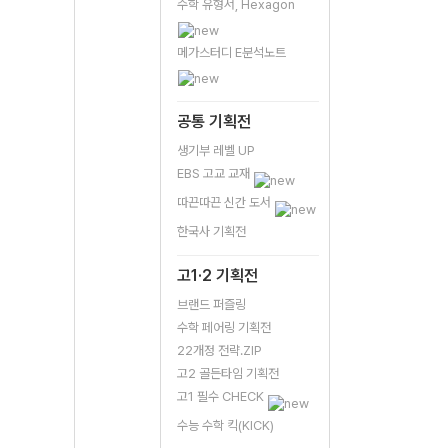
수학 유형서, Hexagon
메가스터디 E분석노트
공통 기획전
생기부 레벨 UP
EBS 고교 교재
따끈따끈 신간 도서
한국사 기획전
고1·2 기획전
브랜드 퍼즐링
수학 페어링 기획전
22개정 전략.ZIP
고2 골든타임 기획전
고1 필수 CHECK
수능 수학 킥(KICK)