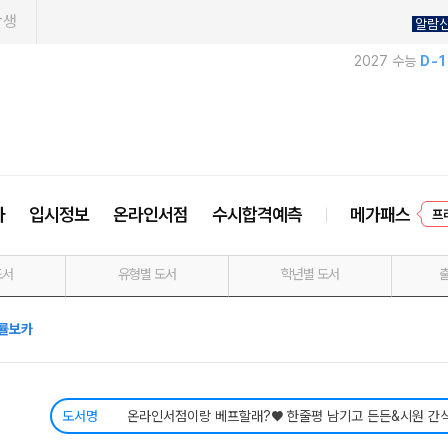
학생
알람
2027 수능
D-
프
사
입시정보
온라인서점
수시합격예측
메가패스
도서
유형별 도서
학년별 도서
률보카
도서명