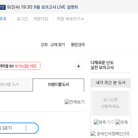
9/2(수) 19:30
9월 모의고사 LIVE 설명회
신청
104
로그인
회원가입
학원 바로가기
현우진의
강좌 · 교재 찾기
통합검색
킬링캠프 시즌1
리미엄 30
8/10(월) 마감
다채로운 난도
EVENT
8/10(월) 마감
실전 모의고사
내가 최근 본 도서
출판사별 도서
브랜드별 도서
로그인후
사용하세요.
0/0