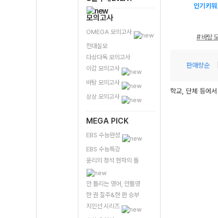
인기키워
모의고사
OMEGA 모의고사
# 바탕 
전대실모
다상다독 모의고사
판매량순
이감 모의고사
바탕 모의고사
학교, 단체 등에서
상상 모의고사
MEGA PICK
EBS 수능완성
EBS 수능특강
윤리의 정석 현자의 돌
안 틀리는 영어, 안틀영
한 권 질주&한 판 승부
지인선 시리즈