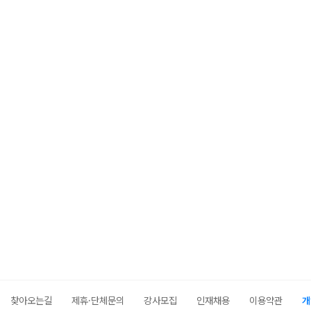
찾아오는길
제휴·단체문의
강사모집
인재채용
이용약관
개