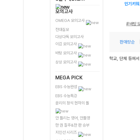
인기키워
모의고사
OMEGA 모의고사
# 바탕 
전대실모
다상다독 모의고사
판매량순
이감 모의고사
바탕 모의고사
학교, 단체 등에서
상상 모의고사
MEGA PICK
EBS 수능완성
EBS 수능특강
윤리의 정석 현자의 돌
안 틀리는 영어, 안틀영
한 권 질주&한 판 승부
지인선 시리즈