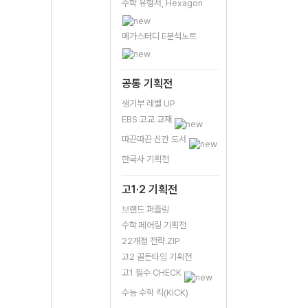
수학 유형서, Hexagon
메가스터디 E분석노트
공통 기획전
생기부 레벨 UP
EBS 고교 교재
따끈따끈 신간 도서
한국사 기획전
고1·2 기획전
브랜드 퍼즐링
수학 페어링 기획전
22개정 전략.ZIP
고2 골든타임 기획전
고1 필수 CHECK
수능 수학 킥(KICK)