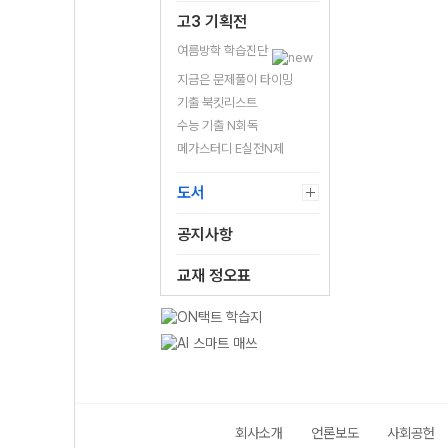
고3 기획전
여름방학 학습진단
지금은 문제풀이 타이밍
기출 북킷리스트
수능 기출 N회독
메가스터디 E실전N제
도서
공지사항
교재 정오표
회사소개
언론보도
사회공헌