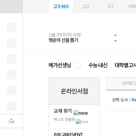
고3·N수
고2
고1
대
선물 3개 100% 당첨!
선물 100% 증정!
여름방학 스터디 캐시백
2027 러셀 단과
스마트러닝앱
메가패스
메가패스 수강생 무료혜택!
사회공헌 캠페인
행운의 선물 뽑기
메가스터디 X 올리브
메가런 썸머스쿨
강사 공개선발
설문 EVENT
3일 무료 체험권
메가클럽 멤버십
희망이룸 메가나눔
영
메가선생님
수능·내신
대학별고
영역별 
온라인서점
선택 도서 :
H
교재 찾기
베스트 한줄평
TOP
8월 구매 EVENT