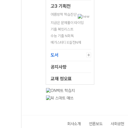
고3 기획전
여름방학 학습진단
지금은 문제풀이 타이밍
기출 북킷리스트
수능 기출 N회독
메가스터디 E실전N제
도서
공지사항
교재 정오표
회사소개
언론보도
사회공헌