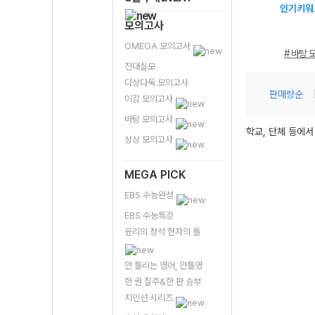
인기키워
모의고사
OMEGA 모의고사
# 바탕 
전대실모
다상다독 모의고사
판매량순
이감 모의고사
바탕 모의고사
학교, 단체 등에서
상상 모의고사
MEGA PICK
EBS 수능완성
EBS 수능특강
윤리의 정석 현자의 돌
안 틀리는 영어, 안틀영
한 권 질주&한 판 승부
지인선 시리즈