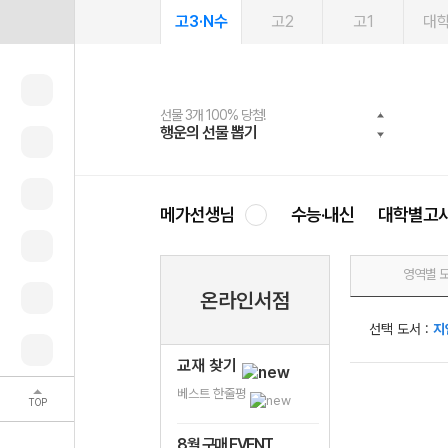
고3·N수
고2
고1
대
선물 3개 100% 당첨!
선물 100% 증정!
여름방학 스터디 캐시백
2027 러셀 단과
스마트러닝앱
메가패스
메가패스 수강생 무료혜택!
사회공헌 캠페인
행운의 선물 뽑기
메가스터디 X 올리브
메가런 썸머스쿨
강사 공개선발
설문 EVENT
3일 무료 체험권
메가클럽 멤버십
희망이룸 메가나눔
영
메가선생님
수능·내신
대학별고
영역별 
온라인서점
선택 도서 :
지
교재 찾기
베스트 한줄평
TOP
8월 구매 EVENT