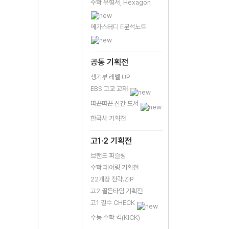
수학 유형서, Hexagon
메가스터디 E분석노트
공통 기획전
생기부 레벨 UP
EBS 고교 교재
따끈따끈 신간 도서
한국사 기획전
고1·2 기획전
브랜드 퍼즐링
수학 페어링 기획전
22개정 전략.ZIP
고2 골든타임 기획전
고1 필수 CHECK
수능 수학 킥(KICK)