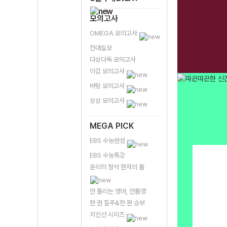
모의고사
OMEGA 모의고사
전대실모
다상다독 모의고사
이감 모의고사
바탕 모의고사
상상 모의고사
MEGA PICK
EBS 수능완성
EBS 수능특강
윤리의 정석 현자의 돌
안 틀리는 영어, 안틀영
한 권 질주&한 판 승부
지인선 시리즈
Prev