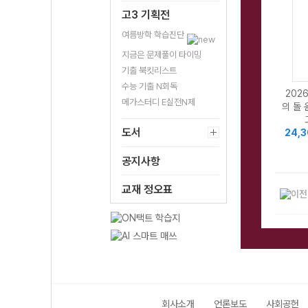
고3 기획전
여름방학 학습진단
지금은 문제풀이 타이밍
기출 북킷리스트
수능 기출 N회독
202
메가스터디 E실전N제
의 돌
도서
24,
공지사항
교재 정오표
회사소개
언론보도
사회공헌