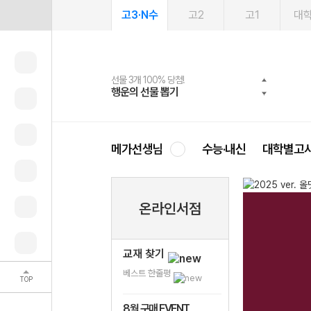
고3·N수
고2
고1
대
선물 3개 100% 당첨!
선물 100% 증정!
여름방학 스터디 캐시백
2027 러셀 단과
스마트러닝앱
메가패스
메가패스 수강생 무료혜택!
사회공헌 캠페인
행운의 선물 뽑기
메가스터디 X 올리브
메가런 썸머스쿨
강사 공개선발
설문 EVENT
3일 무료 체험권
메가클럽 멤버십
희망이룸 메가나눔
영
메가선생님
수능·내신
대학별고
온라인서점
교재 찾기
베스트 한줄평
TOP
8월 구매 EVENT