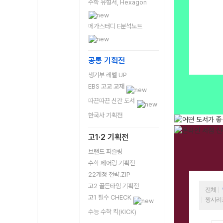
수학 유형서, Hexagon
메가스터디 E분석노트
공통 기획전
생기부 레벨 UP
EBS 고교 교재
따끈따끈 신간 도서
한국사 기획전
고1·2 기획전
브랜드 퍼즐링
수학 페어링 기획전
22개정 전략.ZIP
고2 골든타임 기획전
전체
고1 필수 CHECK
짱시리
수능 수학 킥(KICK)