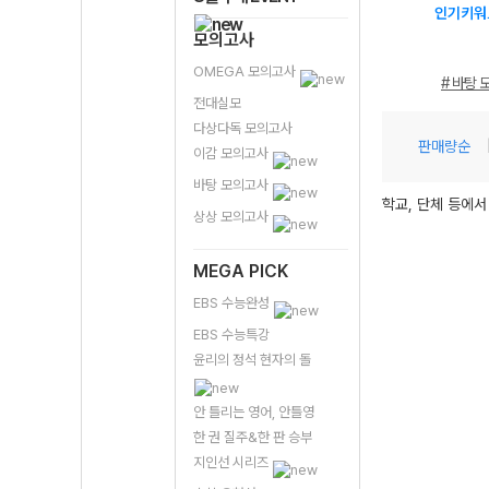
인기키워
모의고사
OMEGA 모의고사
# 바탕 
전대실모
다상다독 모의고사
판매량순
이감 모의고사
바탕 모의고사
학교, 단체 등에서
상상 모의고사
MEGA PICK
EBS 수능완성
EBS 수능특강
윤리의 정석 현자의 돌
안 틀리는 영어, 안틀영
한 권 질주&한 판 승부
지인선 시리즈