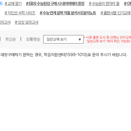
드
# 교재 찾기
# EBS 수능완성 구매 시 네이버페이 증정
# 수능윤리 현자의 돌
# O
# 지인선 수학 시리즈
# 수능 연계 문학 작품 분석서 E분석노트
# 출판사별 인기교재
모의고사
# 상상 모의고사
시중 출판 도서 중 선생님 강의교
|
최신순
|
상품명순
‘일반교재 보기’ 에서 확인 가능합
메가스터디
 대량구매하기 원하는 경우, 학습지원센터(1599-1010)로 문의 주시기 바랍니다.