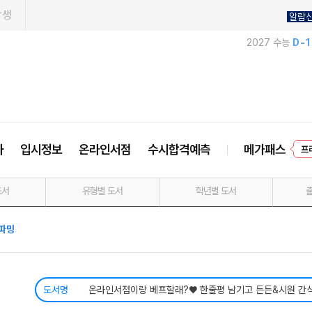
학생
알람
2027 수능
D-
프
사
입시정보
온라인서점
수시합격예측
메가패스
도서
유형별 도서
학년별 도서
파밍
도서명