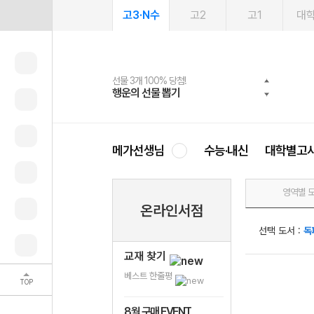
고3·N수
고2
고1
대
선물 3개 100% 당첨!
선물 100% 증정!
여름방학 스터디 캐시백
2027 러셀 단과
스마트러닝앱
메가패스
메가패스 수강생 무료혜택!
사회공헌 캠페인
행운의 선물 뽑기
메가스터디 X 올리브
메가런 썸머스쿨
강사 공개선발
설문 EVENT
3일 무료 체험권
메가클럽 멤버십
희망이룸 메가나눔
영
메가선생님
수능·내신
대학별고
영역별 
온라인서점
선택 도서 :
독
교재 찾기
베스트 한줄평
TOP
8월 구매 EVENT