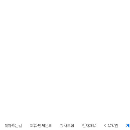
찾아오는길
제휴·단체문의
강사모집
인재채용
이용약관
개