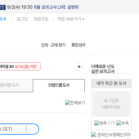
9/2(수) 19:30
9월 모의고사 LIVE 설명회
신청
104
로그인
회원가입
학원 바로가기
현우진의
강좌 · 교재 찾기
통합검색
킬링캠프 시즌1
리미엄 30
8/10(월) 마감
다채로운 난도
EVENT
8/10(월) 마감
실전 모의고사
내가 최근 본 도서
출판사별 도서
브랜드별 도서
로그인후
사용하세요.
0/0