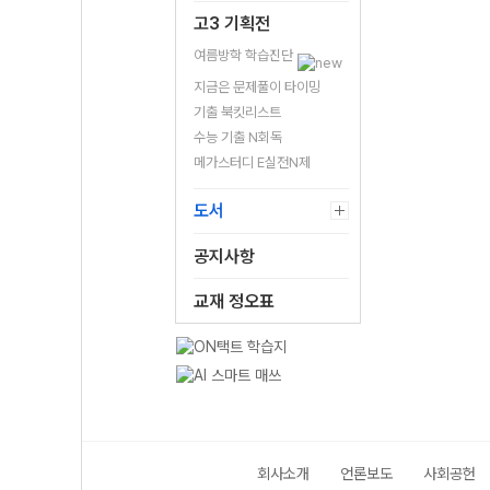
고3 기획전
여름방학 학습진단
지금은 문제풀이 타이밍
기출 북킷리스트
수능 기출 N회독
메가스터디 E실전N제
도서
공지사항
교재 정오표
회사소개
언론보도
사회공헌