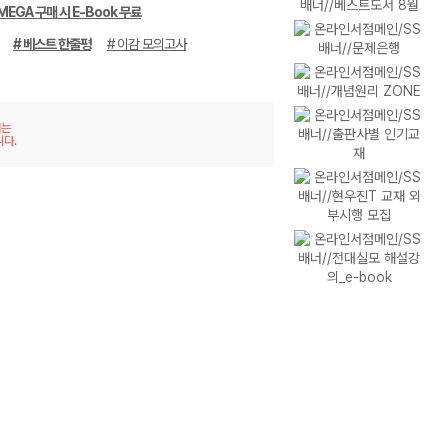
MEGA 구매 시 E-Book 무료
# 베스트 한줄평
# 이감 모의고사
재는
니다.
이미
리스
지형
트형
보기
보기