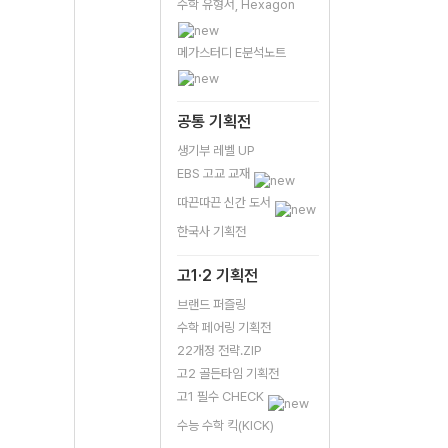
수학 유형서, Hexagon
메가스터디 E분석노트
공통 기획전
생기부 레벨 UP
EBS 고교 교재
따끈따끈 신간 도서
한국사 기획전
고1·2 기획전
브랜드 퍼즐링
수학 페어링 기획전
22개정 전략.ZIP
고2 골든타임 기획전
고1 필수 CHECK
수능 수학 킥(KICK)