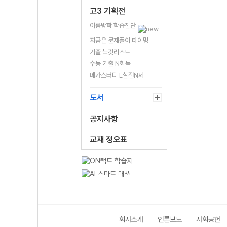
고3 기획전
여름방학 학습진단
지금은 문제풀이 타이밍
기출 북킷리스트
수능 기출 N회독
메가스터디 E실전N제
도서
공지사항
교재 정오표
회사소개
언론보도
사회공헌