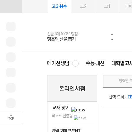
고3·N수
고2
고1
대
선물 3개 100% 당첨!
선물 100% 증정!
여름방학 스터디 캐시백
2027 러셀 단과
스마트러닝앱
메가패스
메가패스 수강생 무료혜택!
사회공헌 캠페인
행운의 선물 뽑기
메가스터디 X 올리브
메가런 썸머스쿨
강사 공개선발
설문 EVENT
3일 무료 체험권
메가클럽 멤버십
희망이룸 메가나눔
영
메가선생님
수능·내신
대학별고
영역별 
온라인서점
선택 도서 :
E
교재 찾기
베스트 한줄평
TOP
8월 구매 EVENT