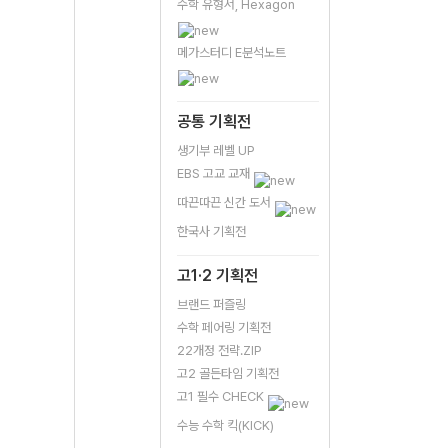
수학 유형서, Hexagon
메가스터디 E분석노트
공통 기획전
생기부 레벨 UP
EBS 고교 교재
따끈따끈 신간 도서
한국사 기획전
고1·2 기획전
브랜드 퍼즐링
수학 페어링 기획전
22개정 전략.ZIP
고2 골든타임 기획전
고1 필수 CHECK
수능 수학 킥(KICK)