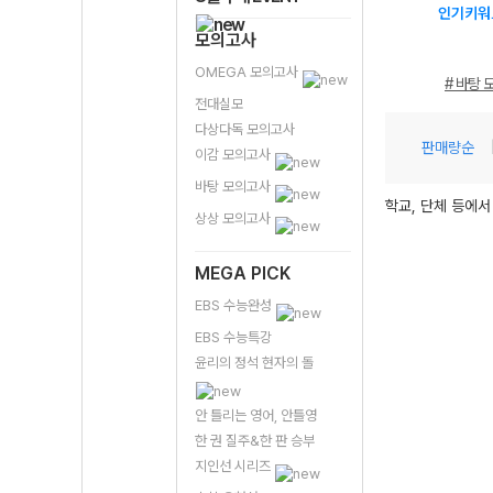
인기키워
모의고사
OMEGA 모의고사
# 바탕 
전대실모
다상다독 모의고사
판매량순
이감 모의고사
바탕 모의고사
학교, 단체 등에서
상상 모의고사
MEGA PICK
EBS 수능완성
EBS 수능특강
윤리의 정석 현자의 돌
안 틀리는 영어, 안틀영
한 권 질주&한 판 승부
지인선 시리즈