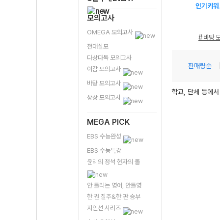
인기키워
모의고사
OMEGA 모의고사
# 바탕 
전대실모
다상다독 모의고사
판매량순
이감 모의고사
바탕 모의고사
학교, 단체 등에서
상상 모의고사
MEGA PICK
EBS 수능완성
EBS 수능특강
윤리의 정석 현자의 돌
안 틀리는 영어, 안틀영
한 권 질주&한 판 승부
지인선 시리즈