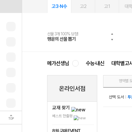
고3·N수
고2
고1
대
선물 3개 100% 당첨!
선물 100% 증정!
여름방학 스터디 캐시백
2027 러셀 단과
스마트러닝앱
메가패스
메가패스 수강생 무료혜택!
사회공헌 캠페인
행운의 선물 뽑기
메가스터디 X 올리브
메가런 썸머스쿨
강사 공개선발
설문 EVENT
3일 무료 체험권
메가클럽 멤버십
희망이룸 메가나눔
영
메가선생님
수능·내신
대학별고
영역별 
온라인서점
선택 도서 :
투
교재 찾기
베스트 한줄평
TOP
8월 구매 EVENT