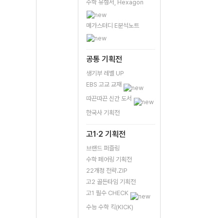
수학 유형서, Hexagon
메가스터디 E분석노트
공통 기획전
생기부 레벨 UP
EBS 고교 교재
따끈따끈 신간 도서
한국사 기획전
고1·2 기획전
브랜드 퍼즐링
수학 페어링 기획전
22개정 전략.ZIP
고2 골든타임 기획전
고1 필수 CHECK
수능 수학 킥(KICK)