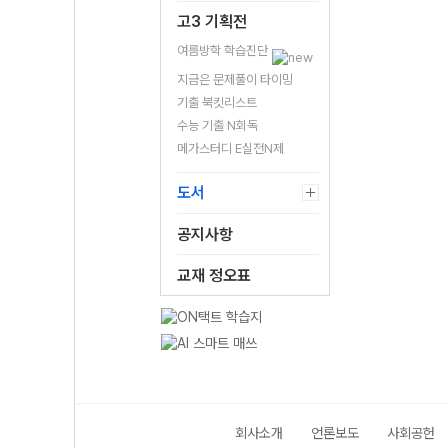
고3 기획전
여름방학 학습진단
지금은 문제풀이 타이밍
기출 북킷리스트
수능 기출 N회독
메가스터디 E실전N제
도서
공지사항
교재 정오표
회사소개
언론보도
사회공헌