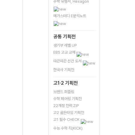
수학 유형서, Hexagon
메가스터디 E분석노트
공통 기획전
생기부 레벨 UP
EBS 고교 교재
따끈따끈 신간 도서
한국사 기획전
고1·2 기획전
브랜드 퍼즐링
수학 페어링 기획전
22개정 전략.ZIP
고2 골든타임 기획전
고1 필수 CHECK
수능 수학 킥(KICK)