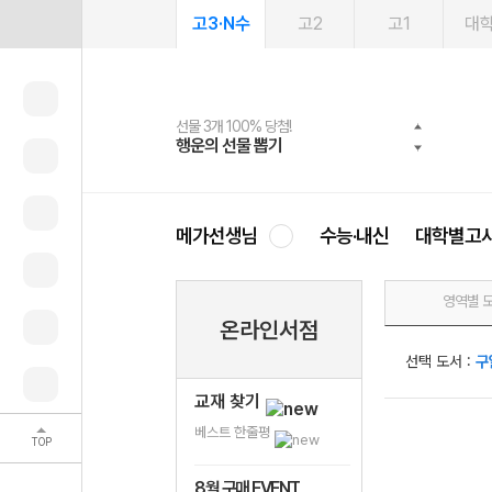
고3·N수
고2
고1
대
선물 3개 100% 당첨!
선물 100% 증정!
여름방학 스터디 캐시백
2027 러셀 단과
스마트러닝앱
메가패스
메가패스 수강생 무료혜택!
사회공헌 캠페인
행운의 선물 뽑기
메가스터디 X 올리브
메가런 썸머스쿨
강사 공개선발
설문 EVENT
3일 무료 체험권
메가클럽 멤버십
희망이룸 메가나눔
영
메가선생님
수능·내신
대학별고
영역별 
온라인서점
선택 도서 :
구
교재 찾기
베스트 한줄평
TOP
8월 구매 EVENT