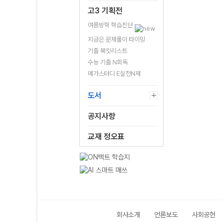
고3 기획전
여름방학 학습진단
지금은 문제풀이 타이밍
기출 북킷리스트
수능 기출 N회독
메가스터디 E실전N제
도서
공지사항
교재 정오표
회사소개
언론보도
사회공헌