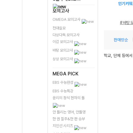
인기키워
모의고사
OMEGA 모의고사
# 바탕 
전대실모
다상다독 모의고사
판매량순
이감 모의고사
바탕 모의고사
학교, 단체 등에서
상상 모의고사
MEGA PICK
EBS 수능완성
EBS 수능특강
윤리의 정석 현자의 돌
안 틀리는 영어, 안틀영
한 권 질주&한 판 승부
지인선 시리즈