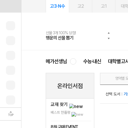
고3·N수
고2
고1
대
선물 3개 100% 당첨!
선물 100% 증정!
여름방학 스터디 캐시백
2027 러셀 단과
스마트러닝앱
메가패스
메가패스 수강생 무료혜택!
사회공헌 캠페인
행운의 선물 뽑기
메가스터디 X 올리브
메가런 썸머스쿨
강사 공개선발
설문 EVENT
3일 무료 체험권
메가클럽 멤버십
희망이룸 메가나눔
영
메가선생님
수능·내신
대학별고
영역별 
온라인서점
선택 도서 :
기
교재 찾기
베스트 한줄평
TOP
8월 구매 EVENT