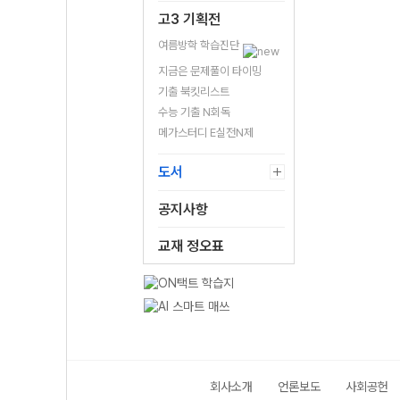
고3 기획전
여름방학 학습진단
지금은 문제풀이 타이밍
기출 북킷리스트
수능 기출 N회독
메가스터디 E실전N제
도서
공지사항
교재 정오표
회사소개
언론보도
사회공헌