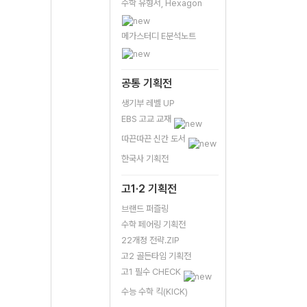
수학 유형서, Hexagon
메가스터디 E분석노트
공통 기획전
생기부 레벨 UP
EBS 고교 교재
따끈따끈 신간 도서
한국사 기획전
고1·2 기획전
브랜드 퍼즐링
수학 페어링 기획전
22개정 전략.ZIP
고2 골든타임 기획전
고1 필수 CHECK
수능 수학 킥(KICK)