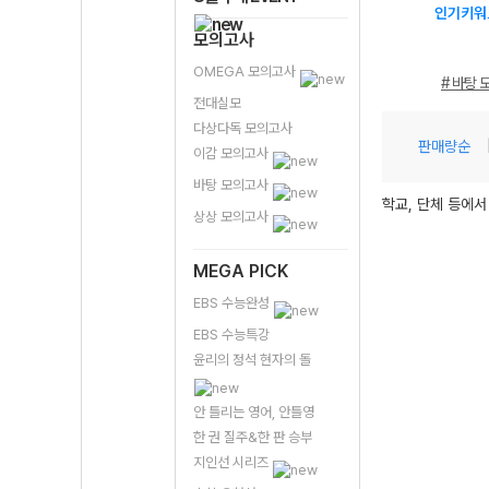
인기키워
모의고사
OMEGA 모의고사
# 바탕 
전대실모
다상다독 모의고사
판매량순
이감 모의고사
바탕 모의고사
학교, 단체 등에서
상상 모의고사
MEGA PICK
EBS 수능완성
EBS 수능특강
윤리의 정석 현자의 돌
안 틀리는 영어, 안틀영
한 권 질주&한 판 승부
지인선 시리즈