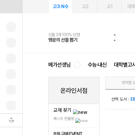
고3·N수
고2
고1
대
선물 3개 100% 당첨!
선물 100% 증정!
여름방학 스터디 캐시백
2027 러셀 단과
스마트러닝앱
메가패스
메가패스 수강생 무료혜택!
사회공헌 캠페인
행운의 선물 뽑기
메가스터디 X 올리브
메가런 썸머스쿨
강사 공개선발
설문 EVENT
3일 무료 체험권
메가클럽 멤버십
희망이룸 메가나눔
영
메가선생님
수능·내신
대학별고
영역별 
온라인서점
선택 도서 :
E
교재 찾기
베스트 한줄평
TOP
8월 구매 EVENT