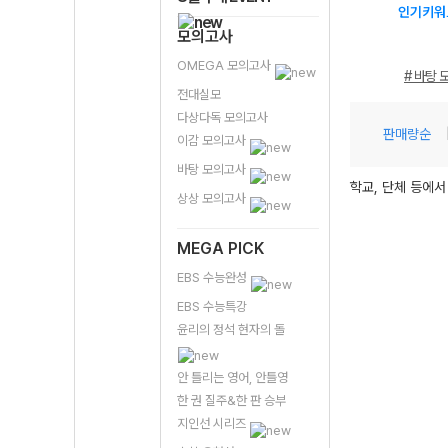
인기키워
모의고사
OMEGA 모의고사
# 바탕 
전대실모
다상다독 모의고사
판매량순
이감 모의고사
바탕 모의고사
학교, 단체 등에서
상상 모의고사
MEGA PICK
EBS 수능완성
EBS 수능특강
윤리의 정석 현자의 돌
안 틀리는 영어, 안틀영
한 권 질주&한 판 승부
지인선 시리즈