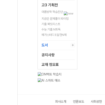
고3 기획전
여름방학 학습진단
지금은 문제풀이 타이밍
기출 북킷리스트
수능 기출 N회독
메가스터디 E실전N제
도서
공지사항
교재 정오표
회사소개
언론보도
사회공헌