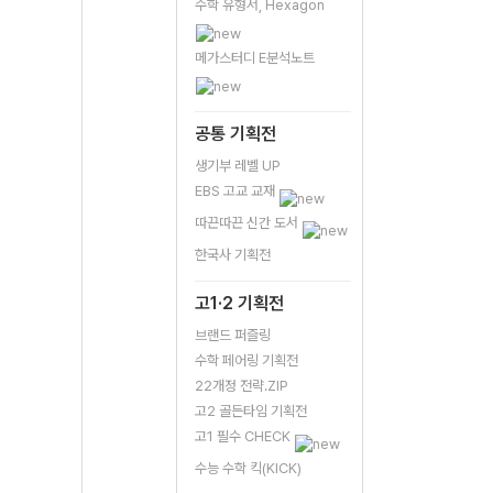
수학 유형서, Hexagon
메가스터디 E분석노트
공통 기획전
생기부 레벨 UP
EBS 고교 교재
따끈따끈 신간 도서
한국사 기획전
고1·2 기획전
브랜드 퍼즐링
수학 페어링 기획전
22개정 전략.ZIP
고2 골든타임 기획전
고1 필수 CHECK
수능 수학 킥(KICK)