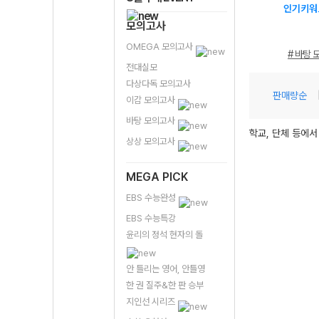
인기키워
모의고사
OMEGA 모의고사
# 바탕 
전대실모
다상다독 모의고사
판매량순
이감 모의고사
바탕 모의고사
학교, 단체 등에서
상상 모의고사
MEGA PICK
EBS 수능완성
EBS 수능특강
윤리의 정석 현자의 돌
안 틀리는 영어, 안틀영
한 권 질주&한 판 승부
지인선 시리즈