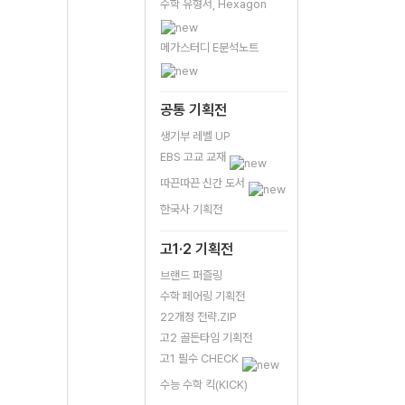
수학 유형서, Hexagon
메가스터디 E분석노트
공통 기획전
생기부 레벨 UP
EBS 고교 교재
따끈따끈 신간 도서
한국사 기획전
고1·2 기획전
브랜드 퍼즐링
수학 페어링 기획전
22개정 전략.ZIP
고2 골든타임 기획전
고1 필수 CHECK
수능 수학 킥(KICK)