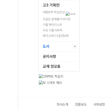
고3 기획전
여름방학 학습진단
지금은 문제풀이 타이밍
기출 북킷리스트
수능 기출 N회독
메가스터디 E실전N제
도서
공지사항
교재 정오표
회사소개
언론보도
사회공헌