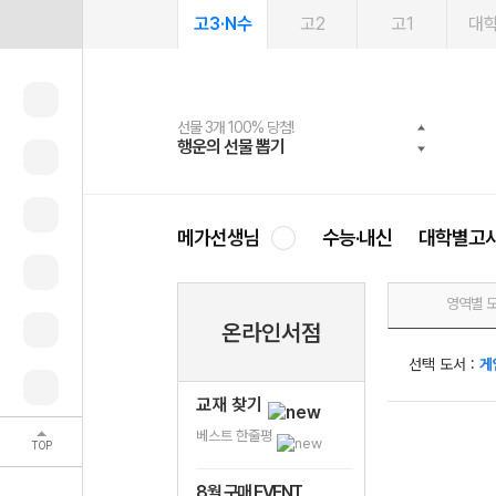
고3·N수
고2
고1
대
선물 3개 100% 당첨!
선물 100% 증정!
여름방학 스터디 캐시백
2027 러셀 단과
스마트러닝앱
메가패스
메가패스 수강생 무료혜택!
사회공헌 캠페인
행운의 선물 뽑기
메가스터디 X 올리브
메가런 썸머스쿨
강사 공개선발
설문 EVENT
3일 무료 체험권
메가클럽 멤버십
희망이룸 메가나눔
영
메가선생님
수능·내신
대학별고
영역별 
온라인서점
선택 도서 :
게
교재 찾기
베스트 한줄평
TOP
8월 구매 EVENT