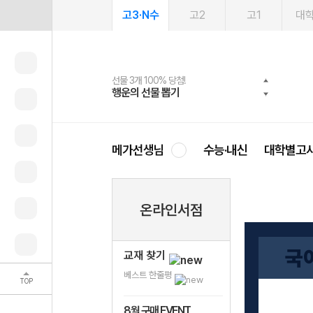
고3·N수
고2
고1
대
선물 3개 100% 당첨!
선물 100% 증정!
여름방학 스터디 캐시백
2027 러셀 단과
스마트러닝앱
메가패스
메가패스 수강생 무료혜택!
사회공헌 캠페인
행운의 선물 뽑기
메가스터디 X 올리브
메가런 썸머스쿨
강사 공개선발
설문 EVENT
3일 무료 체험권
메가클럽 멤버십
희망이룸 메가나눔
영
메가선생님
수능·내신
대학별고
온라인서점
국
교재 찾기
베스트 한줄평
TOP
8월 구매 EVENT