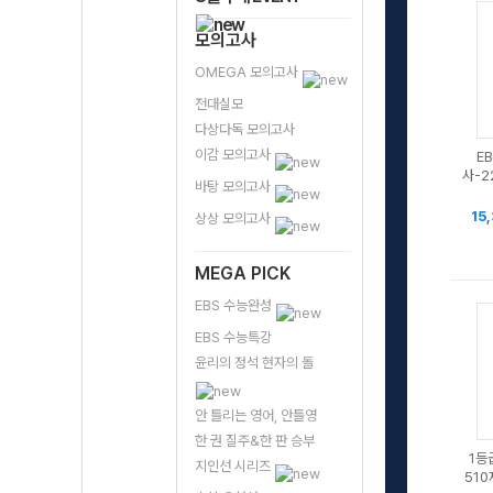
모의고사
OMEGA 모의고사
전대실모
다상다독 모의고사
이감 모의고사
E
사-2
바탕 모의고사
15
상상 모의고사
MEGA PICK
EBS 수능완성
EBS 수능특강
윤리의 정석 현자의 돌
안 틀리는 영어, 안틀영
한 권 질주&한 판 승부
1등
지인선 시리즈
510