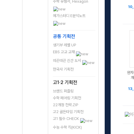
수학 유형서, Hexagon
10
메가스터디 E분석노트
공통 기획전
생기부 레벨 UP
EBS 고교 교재
따끈따끈 신간 도서
한국사 기획전
완자
개
고1·2 기획전
13
브랜드 퍼즐링
수학 페어링 기획전
22개정 전략.ZIP
고2 골든타임 기획전
고1 필수 CHECK
수능 수학 킥(KICK)