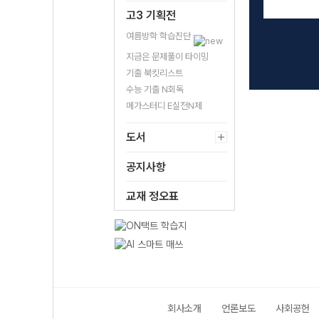
고3 기획전
여름방학 학습진단
지금은 문제풀이 타이밍
기출 북킷리스트
수능 기출 N회독
메가스터디 E실전N제
도서
공지사항
교재 정오표
회사소개
언론보도
사회공헌