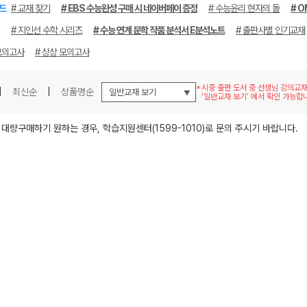
드
# 교재 찾기
# EBS 수능완성 구매 시 네이버페이 증정
# 수능윤리 현자의 돌
# O
# 지인선 수학 시리즈
# 수능 연계 문학 작품 분석서 E분석노트
# 출판사별 인기교재
모의고사
# 상상 모의고사
시중 출판 도서 중 선생님 강의교
|
최신순
|
상품명순
‘일반교재 보기’ 에서 확인 가능합
메가스터디
 대량구매하기 원하는 경우, 학습지원센터(1599-1010)로 문의 주시기 바랍니다.