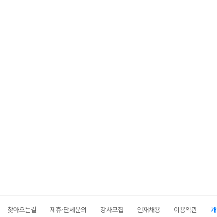
찾아오는길
제휴·단체문의
강사모집
인재채용
이용약관
개