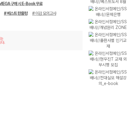
MEGA 구매 시 E-Book 무료
# 베스트 한줄평
# 이감 모의고사
재는
니다.
이미
리스
지형
트형
보기
보기