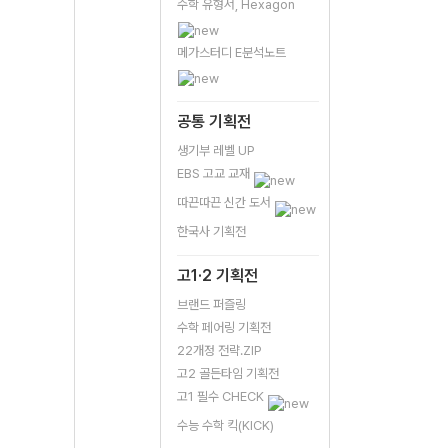
수학 유형서, Hexagon
메가스터디 E분석노트
공통 기획전
생기부 레벨 UP
EBS 고교 교재
따끈따끈 신간 도서
한국사 기획전
고1·2 기획전
브랜드 퍼즐링
수학 페어링 기획전
22개정 전략.ZIP
고2 골든타임 기획전
고1 필수 CHECK
수능 수학 킥(KICK)