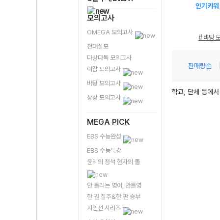
인기키워
모의고사
OMEGA 모의고사
# 바탕 
전대실모
다상다독 모의고사
판매량순
이감 모의고사
바탕 모의고사
학교, 단체 등에서
상상 모의고사
MEGA PICK
EBS 수능완성
EBS 수능특강
윤리의 정석 현자의 돌
안 틀리는 영어, 안틀영
한 권 질주&한 판 승부
지인선 시리즈