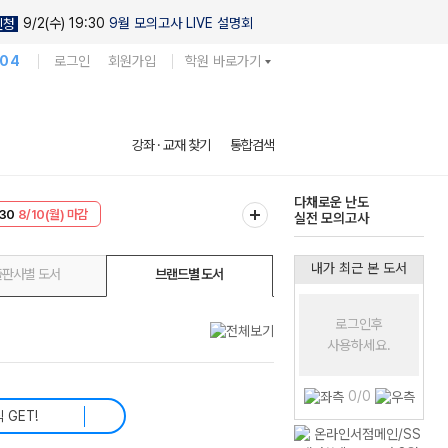
9/2(수) 19:30
9월 모의고사 LIVE 설명회
신청
104
로그인
회원가입
학원 바로가기
현우진의
강좌 · 교재 찾기
통합검색
킬링캠프 시즌1
30
8/10(월) 마감
다채로운 난도
T
8/10(월) 마감
실전 모의고사
내가 최근 본 도서
출판사별 도서
브랜드별 도서
로그인후
사용하세요.
0/0