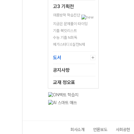
고3 기획전
여름방학 학습진단
지금은 문제풀이 타이밍
기출 북킷리스트
수능 기출 N회독
메가스터디 E실전N제
도서
공지사항
교재 정오표
회사소개
언론보도
사회공헌