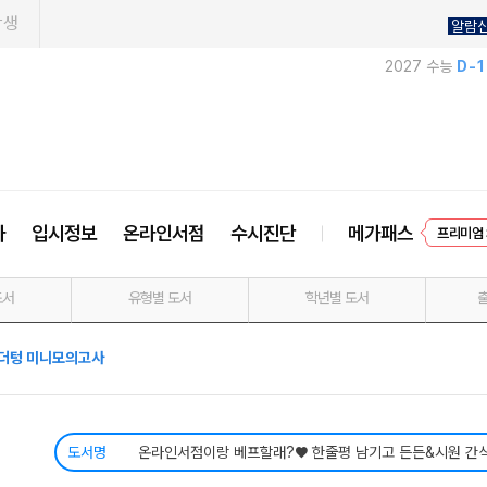
학생
알람
2027 수능
D-
프리미엄 
사
입시정보
온라인서점
수시진단
메가패스
EVEN
도서
유형별 도서
학년별 도서
더텅 미니모의고사
도서명