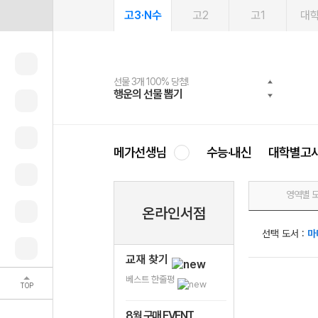
고3·N수
고2
고1
대
선물 3개 100% 당첨!
선물 100% 증정!
여름방학 스터디 캐시백
2027 러셀 단과
스마트러닝앱
메가패스
메가패스 수강생 무료혜택!
사회공헌 캠페인
행운의 선물 뽑기
메가스터디 X 올리브
메가런 썸머스쿨
강사 공개선발
설문 EVENT
3일 무료 체험권
메가클럽 멤버십
희망이룸 메가나눔
영
메가선생님
수능·내신
대학별고
영역별 
온라인서점
선택 도서 :
마
교재 찾기
베스트 한줄평
TOP
8월 구매 EVENT