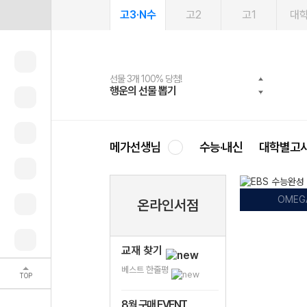
고3·N수
고2
고1
대
선물 3개 100% 당첨!
선물 100% 증정!
여름방학 스터디 캐시백
2027 러셀 단과
스마트러닝앱
메가패스
메가패스 수강생 무료혜택!
사회공헌 캠페인
행운의 선물 뽑기
메가스터디 X 올리브
메가런 썸머스쿨
강사 공개선발
설문 EVENT
3일 무료 체험권
메가클럽 멤버십
희망이룸 메가나눔
영
메가선생님
수능·내신
대학별고
OMEG
온라인서점
교재 찾기
베스트 한줄평
TOP
8월 구매 EVENT