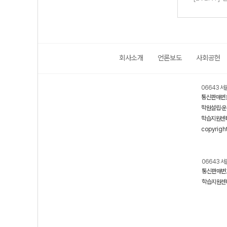
회사소개
언론보도
사회공헌
06643 서
통신판매번호
학원설립·운
학습지원센터
copyrigh
06643 서
통신판매번호
학습지원센터