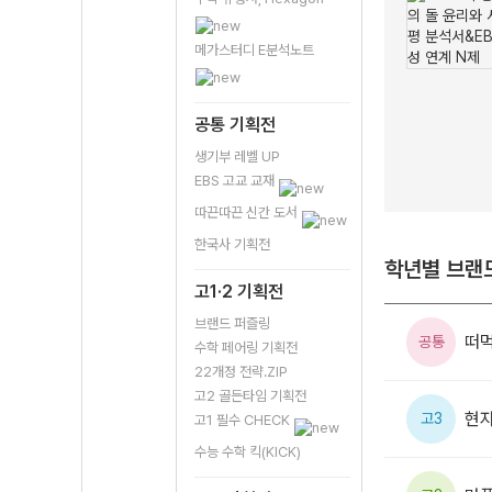
메가스터디 E분석노트
공통 기획전
생기부 레벨 UP
EBS 고교 교재
따끈따끈 신간 도서
한국사 기획전
학년별 브랜드
고1·2 기획전
브랜드 퍼즐링
떠먹
공통
수학 페어링 기획전
22개정 전략.ZIP
고2 골든타임 기획전
현자
고3
고1 필수 CHECK
수능 수학 킥(KICK)