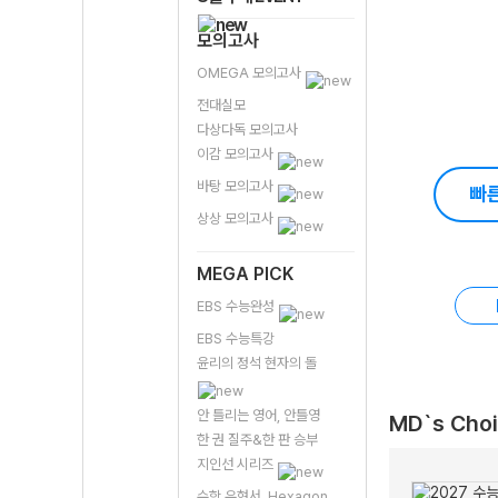
모의고사
OMEGA 모의고사
전대실모
다상다독 모의고사
이감 모의고사
바탕 모의고사
빠
상상 모의고사
MEGA PICK
EBS 수능완성
EBS 수능특강
윤리의 정석 현자의 돌
안 틀리는 영어, 안틀영
MD`s Cho
한 권 질주&한 판 승부
지인선 시리즈
수학 유형서, Hexagon