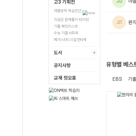
마
고2
고3 기획전
여름방학 학습진단
지금은 문제풀이 타이밍
완
고1
기출 북킷리스트
수능 기출 N회독
메가스터디 E실전N제
도서
유형별 베스
공지사항
교재 정오표
EBS
기