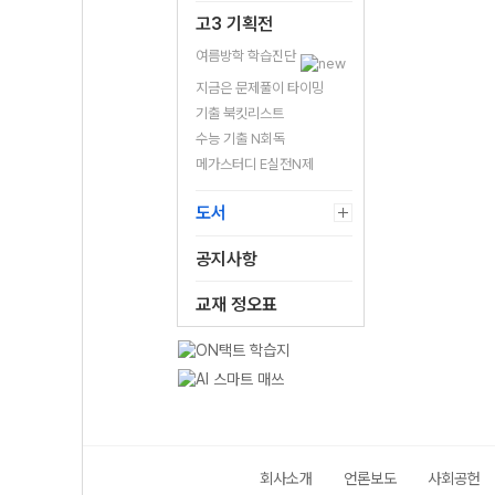
고3 기획전
여름방학 학습진단
지금은 문제풀이 타이밍
기출 북킷리스트
수능 기출 N회독
메가스터디 E실전N제
도서
공지사항
교재 정오표
회사소개
언론보도
사회공헌