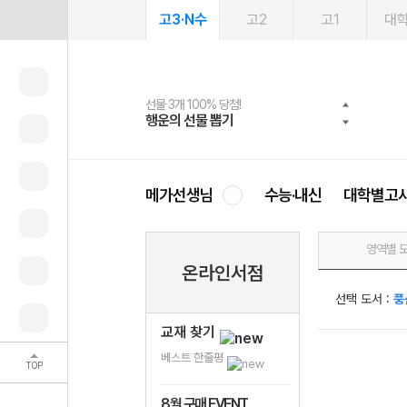
고3·N수
고2
고1
대
선물 3개 100% 당첨!
선물 100% 증정!
여름방학 스터디 캐시백
2027 러셀 단과
스마트러닝앱
메가패스
메가패스 수강생 무료혜택!
사회공헌 캠페인
행운의 선물 뽑기
메가스터디 X 올리브
메가런 썸머스쿨
강사 공개선발
설문 EVENT
3일 무료 체험권
메가클럽 멤버십
희망이룸 메가나눔
영
메가선생님
수능·내신
대학별고
영역별 
온라인서점
선택 도서 :
풍
교재 찾기
베스트 한줄평
TOP
8월 구매 EVENT