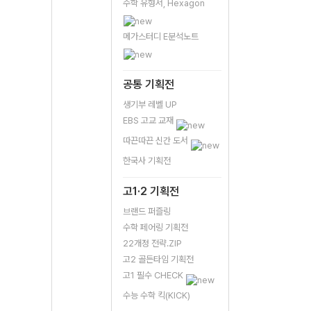
수학 유형서, Hexagon
메가스터디 E분석노트
공통 기획전
생기부 레벨 UP
EBS 고교 교재
따끈따끈 신간 도서
한국사 기획전
고1·2 기획전
브랜드 퍼즐링
수학 페어링 기획전
22개정 전략.ZIP
고2 골든타임 기획전
고1 필수 CHECK
수능 수학 킥(KICK)