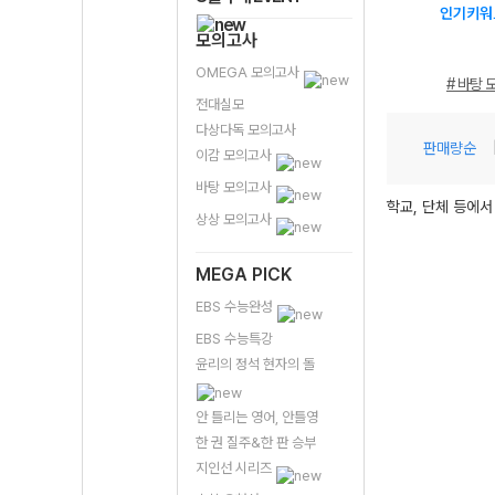
인기키워
모의고사
OMEGA 모의고사
# 바탕 
전대실모
다상다독 모의고사
판매량순
이감 모의고사
바탕 모의고사
학교, 단체 등에서
상상 모의고사
MEGA PICK
EBS 수능완성
EBS 수능특강
윤리의 정석 현자의 돌
안 틀리는 영어, 안틀영
한 권 질주&한 판 승부
지인선 시리즈