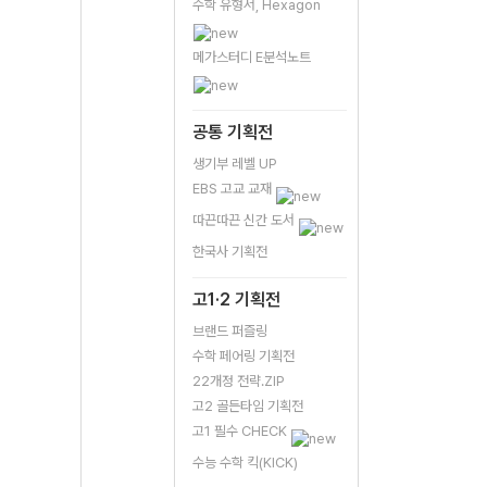
수학 유형서, Hexagon
메가스터디 E분석노트
공통 기획전
생기부 레벨 UP
EBS 고교 교재
따끈따끈 신간 도서
한국사 기획전
고1·2 기획전
브랜드 퍼즐링
수학 페어링 기획전
22개정 전략.ZIP
고2 골든타임 기획전
고1 필수 CHECK
수능 수학 킥(KICK)