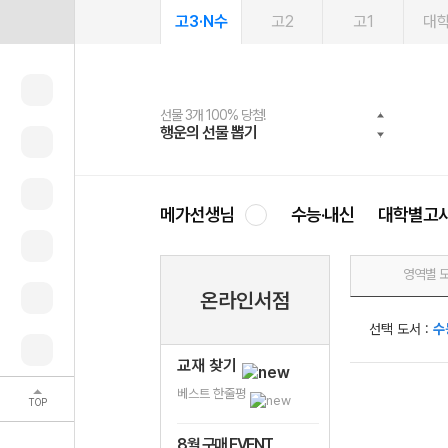
고3·N수
고2
고1
대
선물 3개 100% 당첨!
선물 100% 증정!
여름방학 스터디 캐시백
2027 러셀 단과
스마트러닝앱
메가패스
메가패스 수강생 무료혜택!
사회공헌 캠페인
행운의 선물 뽑기
메가스터디 X 올리브
메가런 썸머스쿨
강사 공개선발
설문 EVENT
3일 무료 체험권
메가클럽 멤버십
희망이룸 메가나눔
영
메가선생님
수능·내신
대학별고
영역별 
온라인서점
선택 도서 :
수
교재 찾기
베스트 한줄평
TOP
8월 구매 EVENT