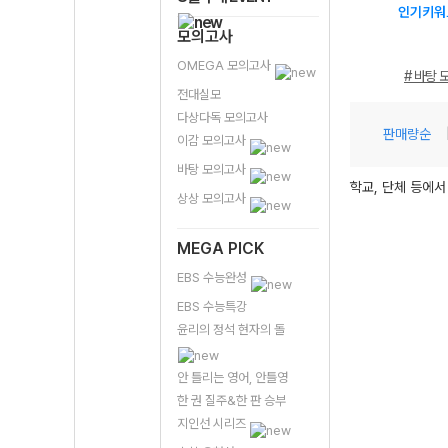
인기키워
모의고사
OMEGA 모의고사
# 바탕 
전대실모
다상다독 모의고사
판매량순
이감 모의고사
바탕 모의고사
학교, 단체 등에서
상상 모의고사
MEGA PICK
EBS 수능완성
EBS 수능특강
윤리의 정석 현자의 돌
안 틀리는 영어, 안틀영
한 권 질주&한 판 승부
지인선 시리즈