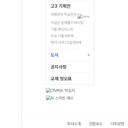
고3 기획전
여름방학 학습진단
지금은 문제풀이 타이밍
기출 북킷리스트
수능 기출 N회독
메가스터디 E실전N제
도서
공지사항
교재 정오표
회사소개
언론보도
사회공헌