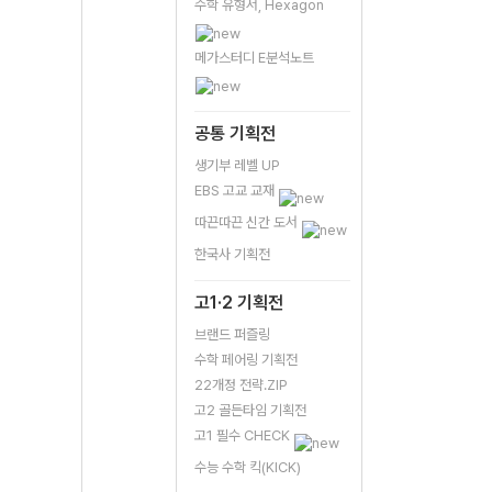
수학 유형서, Hexagon
메가스터디 E분석노트
공통 기획전
생기부 레벨 UP
EBS 고교 교재
따끈따끈 신간 도서
한국사 기획전
고1·2 기획전
브랜드 퍼즐링
수학 페어링 기획전
22개정 전략.ZIP
고2 골든타임 기획전
고1 필수 CHECK
수능 수학 킥(KICK)