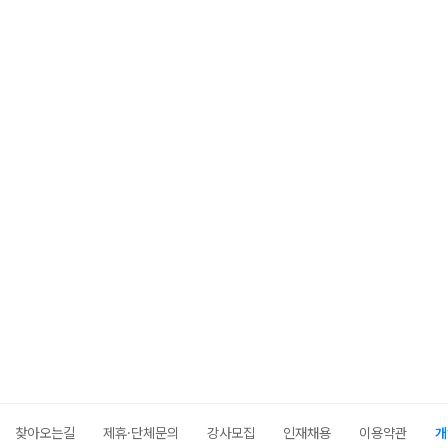
찾아오는길
제휴·단체문의
강사모집
인재채용
이용약관
개