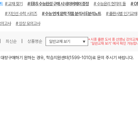
드
# 교재 찾기
# EBS 수능완성 구매 시 네이버페이 증정
# 수능윤리 현자의 돌
# O
# 지인선 수학 시리즈
# 수능 연계 문학 작품 분석서 E분석노트
# 출판사별 인기교재
모의고사
# 상상 모의고사
시중 출판 도서 중 선생님 강의교
|
최신순
|
상품명순
‘일반교재 보기’ 에서 확인 가능합
메가스터디
 대량구매하기 원하는 경우, 학습지원센터(1599-1010)로 문의 주시기 바랍니다.