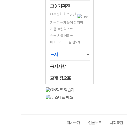
고3 기획전
여름방학 학습진단
지금은 문제풀이 타이밍
기출 북킷리스트
수능 기출 N회독
메가스터디 E실전N제
도서
공지사항
교재 정오표
회사소개
언론보도
사회공헌