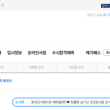
학생
알람
2027 수능
D-
사
입시정보
온라인서점
수시합격예측
메가패스
프
도서
유형별 도서
학년별 도서
학 총정리
도서명