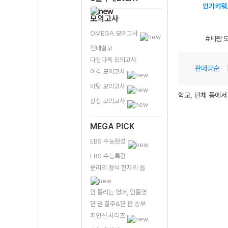
인기키워
모의고사
OMEGA 모의고사
# 바탕 
전대실모
다상다독 모의고사
판매량순
이감 모의고사
바탕 모의고사
학교, 단체 등에서
상상 모의고사
MEGA PICK
EBS 수능완성
EBS 수능특강
윤리의 정석 현자의 돌
안 틀리는 영어, 안틀영
한 권 질주&한 판 승부
지인선 시리즈