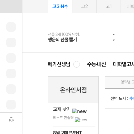
고3·N수
고2
고1
대
선물 3개 100% 당첨!
선물 100% 증정!
여름방학 스터디 캐시백
2027 러셀 단과
스마트러닝앱
메가패스
메가패스 수강생 무료혜택!
사회공헌 캠페인
행운의 선물 뽑기
메가스터디 X 올리브
메가런 썸머스쿨
강사 공개선발
설문 EVENT
3일 무료 체험권
메가클럽 멤버십
희망이룸 메가나눔
영
메가선생님
수능·내신
대학별고
영역별 
온라인서점
선택 도서 :
수
교재 찾기
베스트 한줄평
TOP
8월 구매 EVENT