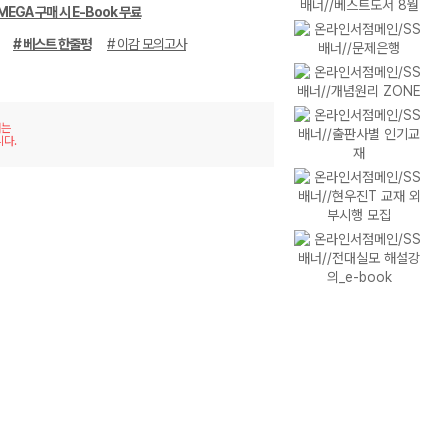
MEGA 구매 시 E-Book 무료
# 베스트 한줄평
# 이감 모의고사
재는
니다.
이미
리스
지형
트형
보기
보기