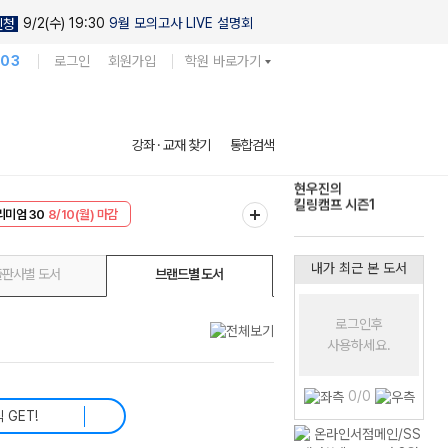
9/2(수) 19:30
9월 모의고사 LIVE 설명회
신청
103
로그인
회원가입
학원 바로가기
현우진의
강좌 · 교재 찾기
통합검색
킬링캠프 시즌1
다채로운 난도
리미엄 30
8/10(월) 마감
실전 모의고사
EVENT
8/10(월) 마감
내가 최근 본 도서
출판사별 도서
브랜드별 도서
로그인후
사용하세요.
0/0