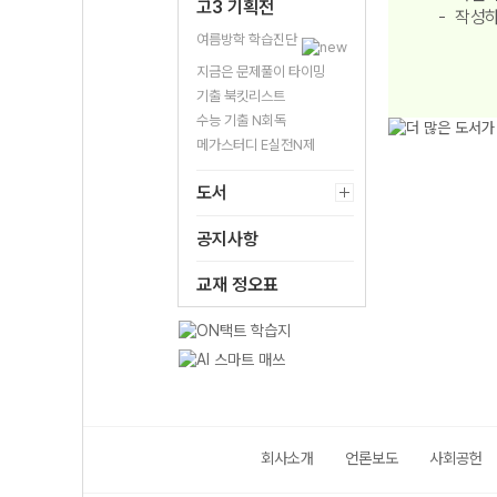
고3 기획전
작성하
여름방학 학습진단
지금은 문제풀이 타이밍
기출 북킷리스트
수능 기출 N회독
메가스터디 E실전N제
도서
공지사항
교재 정오표
회사소개
언론보도
사회공헌