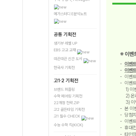
메가스터디 E분석노트
공통 기획전
생기부 레벨 UP
EBS 고교 교재
※ 이벤
따끈따끈 신간 도서
이벤트
한국사 기획전
이벤트
이벤트
고1·2 기획전
이벤트
1) 
브랜드 퍼즐링
2) 
수학 페어링 기획전
3) 
22개정 전략.ZIP
본 이
고2 골든타임 기획전
당첨자
고1 필수 CHECK
이벤트
수능 수학 킥(KICK)
휴대전
타인의