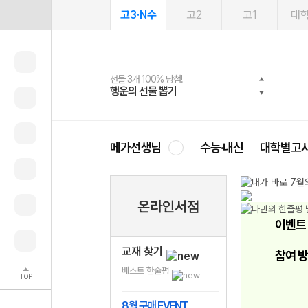
고3·N수
고2
고1
대
선물 3개 100% 당첨!
선물 100% 증정!
여름방학 스터디 캐시백
2027 러셀 단과
스마트러닝앱
메가패스
메가패스 수강생 무료혜택!
사회공헌 캠페인
행운의 선물 뽑기
메가스터디 X 올리브
메가런 썸머스쿨
강사 공개선발
설문 EVENT
3일 무료 체험권
메가클럽 멤버십
희망이룸 메가나눔
영
메가선생님
수능·내신
대학별고
온라인서점
이벤트
교재 찾기
참여 
베스트 한줄평
TOP
8월 구매 EVENT