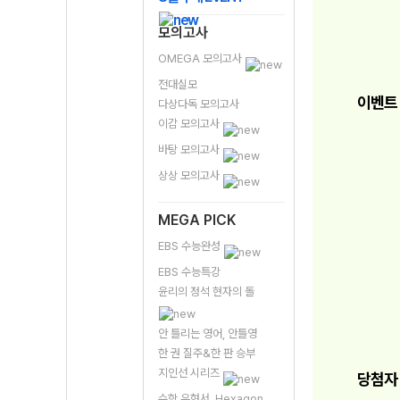
모의고사
OMEGA 모의고사
전대실모
이벤트
다상다독 모의고사
이감 모의고사
바탕 모의고사
상상 모의고사
MEGA PICK
EBS 수능완성
EBS 수능특강
윤리의 정석 현자의 돌
안 틀리는 영어, 안틀영
한 권 질주&한 판 승부
지인선 시리즈
당첨자
수학 유형서, Hexagon