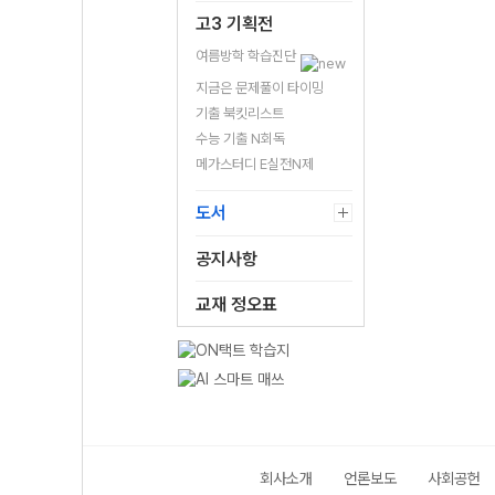
고3 기획전
여름방학 학습진단
지금은 문제풀이 타이밍
기출 북킷리스트
수능 기출 N회독
메가스터디 E실전N제
도서
공지사항
교재 정오표
회사소개
언론보도
사회공헌