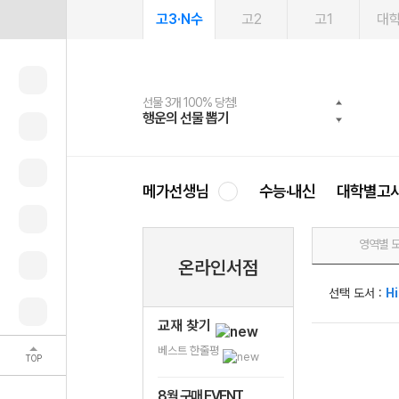
고3·N수
고2
고1
대
선물 3개 100% 당첨!
선물 100% 증정!
여름방학 스터디 캐시백
2027 러셀 단과
스마트러닝앱
메가패스
메가패스 수강생 무료혜택!
사회공헌 캠페인
행운의 선물 뽑기
메가스터디 X 올리브
메가런 썸머스쿨
강사 공개선발
설문 EVENT
3일 무료 체험권
메가클럽 멤버십
희망이룸 메가나눔
영
메가선생님
수능·내신
대학별고
영역별 
온라인서점
선택 도서 :
Hi
교재 찾기
베스트 한줄평
TOP
8월 구매 EVENT