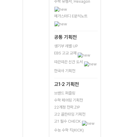
수학 유형서, Hexagon
메가스터디 E분석노트
공통 기획전
생기부 레벨 UP
EBS 고교 교재
따끈따끈 신간 도서
한국사 기획전
고1·2 기획전
브랜드 퍼즐링
수학 페어링 기획전
22개정 전략.ZIP
고2 골든타임 기획전
고1 필수 CHECK
수능 수학 킥(KICK)