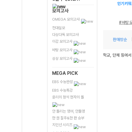
인기키워
모의고사
OMEGA 모의고사
# 바탕 
전대실모
다상다독 모의고사
판매량순
이감 모의고사
바탕 모의고사
학교, 단체 등에서
상상 모의고사
MEGA PICK
EBS 수능완성
EBS 수능특강
윤리의 정석 현자의 돌
안 틀리는 영어, 안틀영
한 권 질주&한 판 승부
지인선 시리즈