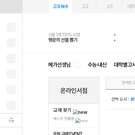
고3·N수
고2
고1
대
선물 3개 100% 당첨!
선물 100% 증정!
여름방학 스터디 캐시백
2027 러셀 단과
스마트러닝앱
메가패스
메가패스 수강생 무료혜택!
사회공헌 캠페인
행운의 선물 뽑기
메가스터디 X 올리브
메가런 썸머스쿨
강사 공개선발
설문 EVENT
3일 무료 체험권
메가클럽 멤버십
희망이룸 메가나눔
영
메가선생님
수능·내신
대학별고
영역별 
온라인서점
선택 도서 :
본
교재 찾기
베스트 한줄평
TOP
8월 구매 EVENT