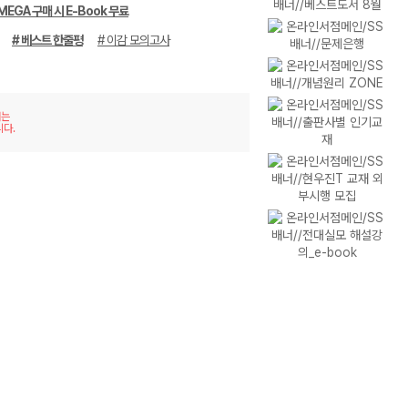
MEGA 구매 시 E-Book 무료
# 베스트 한줄평
# 이감 모의고사
재는
니다.
이미
리스
지형
트형
보기
보기