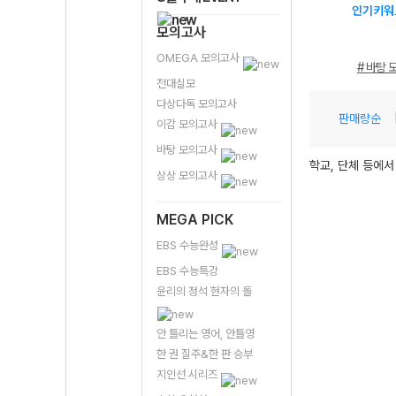
인기키워
모의고사
OMEGA 모의고사
# 바탕 
전대실모
다상다독 모의고사
판매량순
이감 모의고사
바탕 모의고사
학교, 단체 등에서
상상 모의고사
MEGA PICK
EBS 수능완성
EBS 수능특강
윤리의 정석 현자의 돌
안 틀리는 영어, 안틀영
한 권 질주&한 판 승부
지인선 시리즈