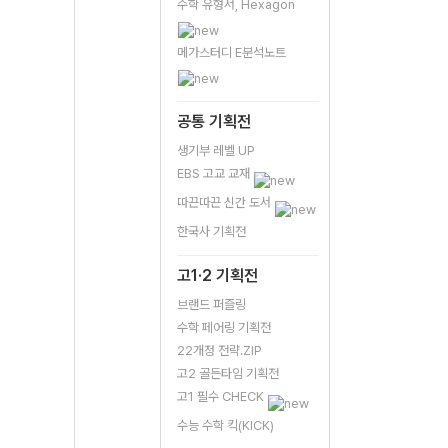
수학 유형서, Hexagon
메가스터디 E분석노트
공통 기획전
생기부 레벨 UP
EBS 고교 교재
따끈따끈 신간 도서
한국사 기획전
고1·2 기획전
브랜드 퍼즐링
수학 페어링 기획전
22개정 전략.ZIP
고2 골든타임 기획전
고1 필수 CHECK
수능 수학 킥(KICK)