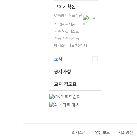
고3 기획전
여름방학 학습진단
지금은 문제풀이 타이밍
기출 북킷리스트
수능 기출 N회독
메가스터디 E실전N제
도서
공지사항
교재 정오표
회사소개
언론보도
사회공헌