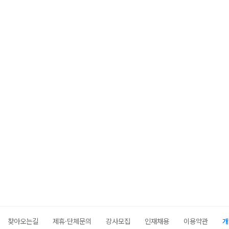
찾아오는길
제휴·단체문의
강사모집
인재채용
이용약관
개