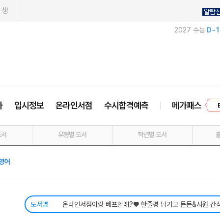
학생
알람
2027 수능
D-
사
입시정보
온라인서점
수시합격예측
메가패스
프
도서
유형별 도서
학년별 도서
영어
도서명