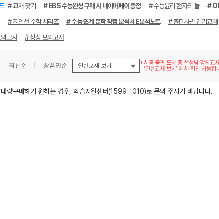
드
# 교재 찾기
# EBS 수능완성 구매 시 네이버페이 증정
# 수능윤리 현자의 돌
# O
# 지인선 수학 시리즈
# 수능 연계 문학 작품 분석서 E분석노트
# 출판사별 인기교재
모의고사
# 상상 모의고사
시중 출판 도서 중 선생님 강의교
|
최신순
|
상품명순
‘일반교재 보기’ 에서 확인 가능합
메가스터디
 대량구매하기 원하는 경우, 학습지원센터(1599-1010)로 문의 주시기 바랍니다.