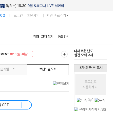
9/2(수) 19:30
9월 모의고사 LIVE 설명회
신청
102
로그인
회원가입
학원 바로가기
다채로운 난도
강좌 · 교재 찾기
통합검색
실전 모의고사
현우진의
EVENT
8/10(월) 마감
킬링캠프 시즌1
리미엄 30
8/10(월) 마감
내가 최근 본 도서
출판사별 도서
브랜드별 도서
로그인후
사용하세요.
0/0