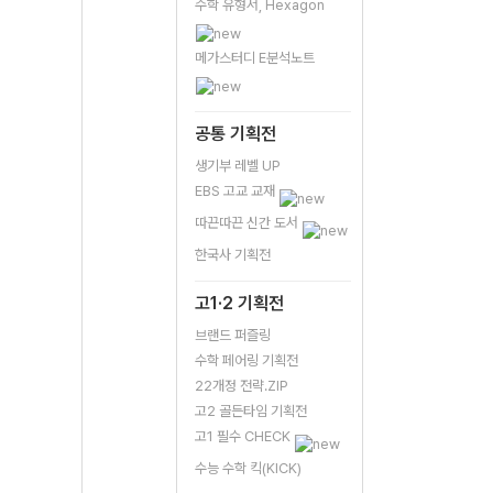
수학 유형서, Hexagon
메가스터디 E분석노트
공통 기획전
생기부 레벨 UP
EBS 고교 교재
따끈따끈 신간 도서
한국사 기획전
고1·2 기획전
브랜드 퍼즐링
수학 페어링 기획전
22개정 전략.ZIP
고2 골든타임 기획전
고1 필수 CHECK
수능 수학 킥(KICK)