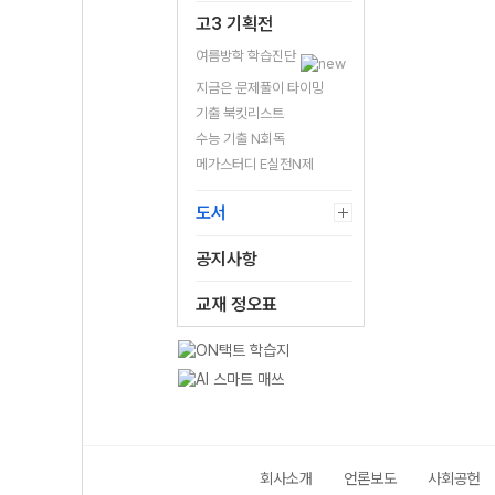
고3 기획전
여름방학 학습진단
지금은 문제풀이 타이밍
기출 북킷리스트
수능 기출 N회독
메가스터디 E실전N제
도서
공지사항
교재 정오표
회사소개
언론보도
사회공헌