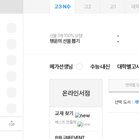
고3·N수
고2
고1
대
선물 3개 100% 당첨!
선물 100% 증정!
여름방학 스터디 캐시백
2027 러셀 단과
스마트러닝앱
메가패스
메가패스 수강생 무료혜택!
사회공헌 캠페인
행운의 선물 뽑기
메가스터디 X 올리브
메가런 썸머스쿨
강사 공개선발
설문 EVENT
3일 무료 체험권
메가클럽 멤버십
희망이룸 메가나눔
영
메가선생님
수능·내신
대학별고
영역별 
온라인서점
선택 도서 :
개
교재 찾기
베스트 한줄평
TOP
8월 구매 EVENT