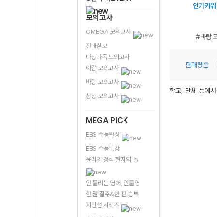
인기키워
모의고사
OMEGA 모의고사
# 바탕 
전대실모
다상다독 모의고사
판매량순
이감 모의고사
바탕 모의고사
학교, 단체 등에서
상상 모의고사
MEGA PICK
EBS 수능완성
EBS 수능특강
윤리의 정석 현자의 돌
안 틀리는 영어, 안틀영
한 권 질주&한 판 승부
지인선 시리즈