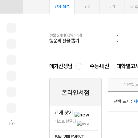
고3·N수
고2
고1
대
선물 3개 100% 당첨!
선물 100% 증정!
여름방학 스터디 캐시백
2027 러셀 단과
스마트러닝앱
메가패스
메가패스 수강생 무료혜택!
사회공헌 캠페인
행운의 선물 뽑기
메가스터디 X 올리브
메가런 썸머스쿨
강사 공개선발
설문 EVENT
3일 무료 체험권
메가클럽 멤버십
희망이룸 메가나눔
영
메가선생님
수능·내신
대학별고
영역별 
온라인서점
선택 도서 :
자
교재 찾기
베스트 한줄평
TOP
8월 구매 EVENT