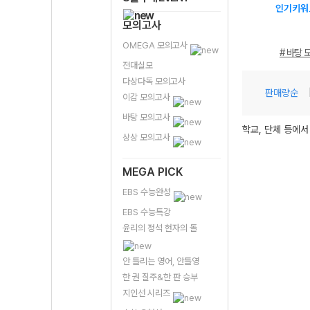
인기키워
모의고사
OMEGA 모의고사
# 바탕 
전대실모
다상다독 모의고사
판매량순
이감 모의고사
바탕 모의고사
학교, 단체 등에서
상상 모의고사
MEGA PICK
EBS 수능완성
EBS 수능특강
윤리의 정석 현자의 돌
안 틀리는 영어, 안틀영
한 권 질주&한 판 승부
지인선 시리즈