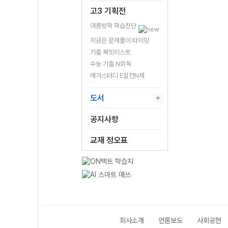
고3 기획전
여름방학 학습진단
지금은 문제풀이 타이밍
기출 북킷리스트
수능 기출 N회독
메가스터디 E실전N제
도서
공지사항
교재 정오표
회사소개
언론보도
사회공헌