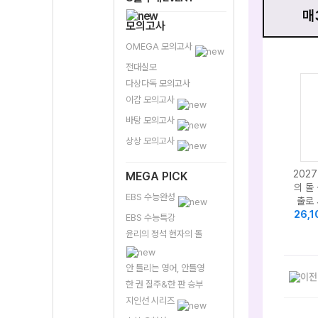
매
모의고사
OMEGA 모의고사
전대실모
다상다독 모의고사
이감 모의고사
바탕 모의고사
상상 모의고사
202
MEGA PICK
의 돌
EBS 수능완성
출로
26,
EBS 수능특강
윤리의 정석 현자의 돌
안 틀리는 영어, 안틀영
한 권 질주&한 판 승부
지인선 시리즈