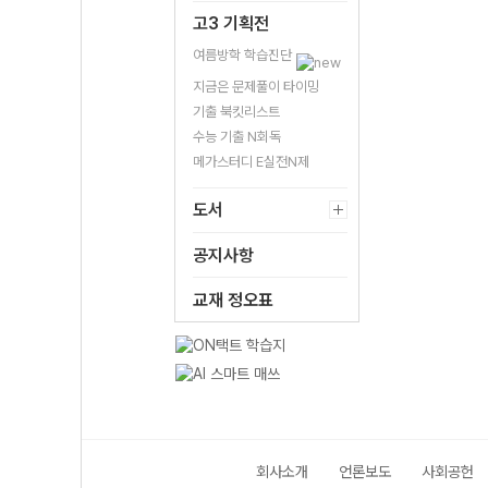
고3 기획전
여름방학 학습진단
지금은 문제풀이 타이밍
기출 북킷리스트
수능 기출 N회독
메가스터디 E실전N제
도서
공지사항
교재 정오표
회사소개
언론보도
사회공헌