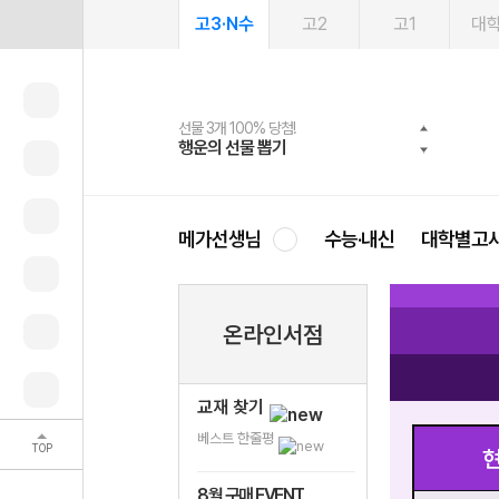
고3·N수
고2
고1
대
선물 3개 100% 당첨!
선물 100% 증정!
여름방학 스터디 캐시백
2027 러셀 단과
스마트러닝앱
메가패스
메가패스 수강생 무료혜택!
사회공헌 캠페인
행운의 선물 뽑기
메가스터디 X 올리브
메가런 썸머스쿨
강사 공개선발
설문 EVENT
3일 무료 체험권
메가클럽 멤버십
희망이룸 메가나눔
영
메가선생님
수능·내신
대학별고
온라인서점
교재 찾기
베스트 한줄평
TOP
현
8월 구매 EVENT