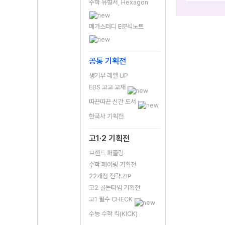
수학 유형서, Hexagon
메가스터디 E분석노트
공통 기획전
생기부 레벨 UP
EBS 고교 교재
따끈따끈 신간 도서
한국사 기획전
고1·2 기획전
브랜드 퍼즐링
수학 페어링 기획전
22개정 전략.ZIP
고2 골든타임 기획전
고1 필수 CHECK
수능 수학 킥(KICK)