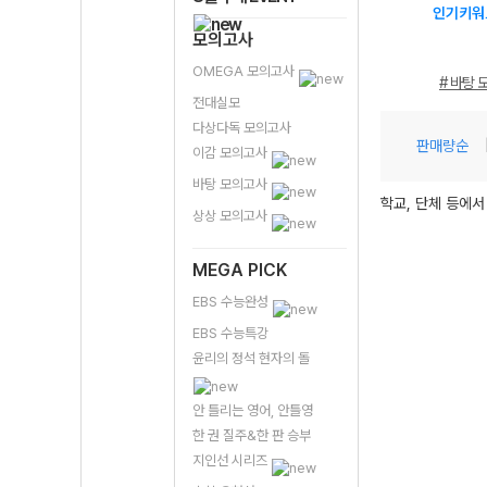
인기키워
모의고사
OMEGA 모의고사
# 바탕 
전대실모
다상다독 모의고사
판매량순
이감 모의고사
바탕 모의고사
학교, 단체 등에서
상상 모의고사
MEGA PICK
EBS 수능완성
EBS 수능특강
윤리의 정석 현자의 돌
안 틀리는 영어, 안틀영
한 권 질주&한 판 승부
지인선 시리즈