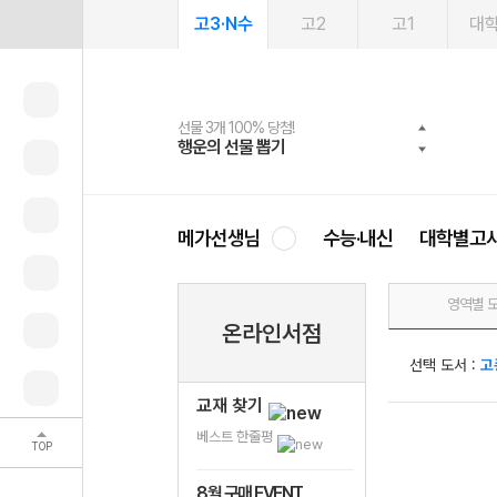
고3·N수
고2
고1
대
선물 3개 100% 당첨!
선물 100% 증정!
여름방학 스터디 캐시백
2027 러셀 단과
스마트러닝앱
메가패스
메가패스 수강생 무료혜택!
사회공헌 캠페인
행운의 선물 뽑기
메가스터디 X 올리브
메가런 썸머스쿨
강사 공개선발
설문 EVENT
3일 무료 체험권
메가클럽 멤버십
희망이룸 메가나눔
영
메가선생님
수능·내신
대학별고
영역별 
온라인서점
선택 도서 :
고
교재 찾기
베스트 한줄평
TOP
8월 구매 EVENT