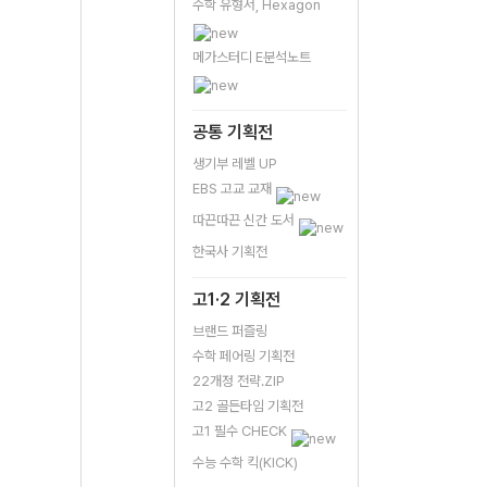
수학 유형서, Hexagon
메가스터디 E분석노트
공통 기획전
생기부 레벨 UP
EBS 고교 교재
따끈따끈 신간 도서
한국사 기획전
고1·2 기획전
브랜드 퍼즐링
수학 페어링 기획전
22개정 전략.ZIP
고2 골든타임 기획전
고1 필수 CHECK
수능 수학 킥(KICK)