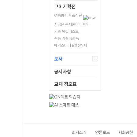
고3 기획전
여름방학 학습진단
지금은 문제풀이 타이밍
기출 북킷리스트
수능 기출 N회독
메가스터디 E실전N제
도서
공지사항
교재 정오표
회사소개
언론보도
사회공헌