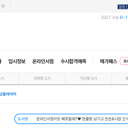
학생
알람
2027 수능
D-
사
입시정보
온라인서점
수시합격예측
메가패스
프
도서
유형별 도서
학년별 도서
딩플레이어
도서명