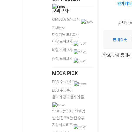
인기키워
모의고사
OMEGA 모의고사
# 바탕 
전대실모
다상다독 모의고사
판매량순
이감 모의고사
바탕 모의고사
학교, 단체 등에서
상상 모의고사
MEGA PICK
EBS 수능완성
EBS 수능특강
윤리의 정석 현자의 돌
안 틀리는 영어, 안틀영
한 권 질주&한 판 승부
지인선 시리즈