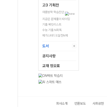
고3 기획전
여름방학 학습진단
지금은 문제풀이 타이밍
기출 북킷리스트
수능 기출 N회독
메가스터디 E실전N제
도서
공지사항
교재 정오표
회사소개
언론보도
사회공헌