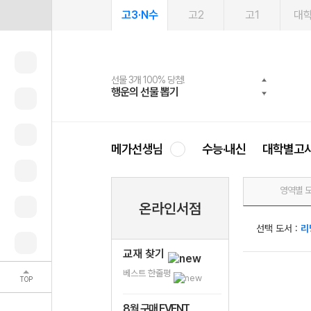
고3·N수
고2
고1
대
선물 3개 100% 당첨!
선물 100% 증정!
여름방학 스터디 캐시백
2027 러셀 단과
스마트러닝앱
메가패스
메가패스 수강생 무료혜택!
사회공헌 캠페인
행운의 선물 뽑기
메가스터디 X 올리브
메가런 썸머스쿨
강사 공개선발
설문 EVENT
3일 무료 체험권
메가클럽 멤버십
희망이룸 메가나눔
영
메가선생님
수능·내신
대학별고
영역별 
온라인서점
선택 도서 :
리
교재 찾기
베스트 한줄평
TOP
8월 구매 EVENT