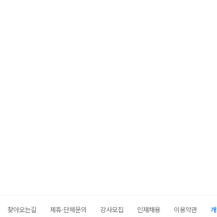
찾아오는길
제휴·단체문의
강사모집
인재채용
이용약관
개