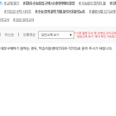
드
# 교재 찾기
# EBS 수능완성 구매 시 네이버페이 증정
# 수능윤리 현자의 돌
# O
# 지인선 수학 시리즈
# 수능 연계 문학 작품 분석서 E분석노트
# 출판사별 인기교재
모의고사
# 상상 모의고사
시중 출판 도서 중 선생님 강의교
|
최신순
|
상품명순
‘일반교재 보기’ 에서 확인 가능합
메가스터디
 대량구매하기 원하는 경우, 학습지원센터(1599-1010)로 문의 주시기 바랍니다.