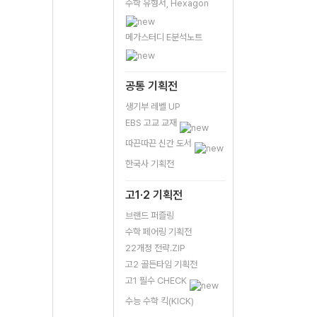
수학 유형서, Hexagon
메가스터디 E분석노트
공통 기획전
생기부 레벨 UP
EBS 고교 교재
따끈따끈 신간 도서
한국사 기획전
고1·2 기획전
브랜드 퍼즐링
수학 페어링 기획전
22개정 전략.ZIP
고2 골든타임 기획전
고1 필수 CHECK
수능 수학 킥(KICK)