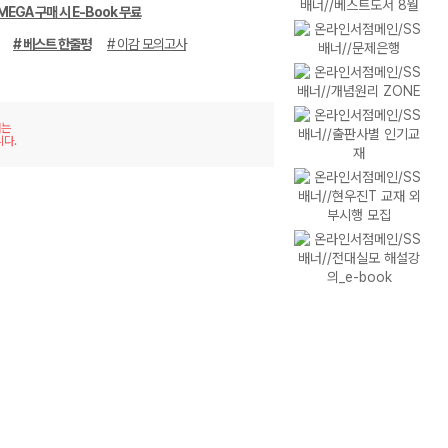
MEGA 구매 시 E-Book 무료
# 베스트 한줄평
# 이감 모의고사
재는
니다.
이미
리스
지형
트형
보기
보기