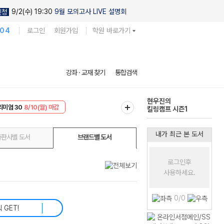
9/2(수) 19:30
9월 모의고사 LIVE 설명회
신청
104
로그인
회원가입
학원 바로가기
다채로운 난도
강좌 · 교재 찾기
통합검색
실전 모의고사
EVENT
8/10(월) 마감
현우진의
리미엄 30
8/10(월) 마감
킬링캠프 시즌1
내가 최근 본 도서
출판사별 도서
브랜드별 도서
로그인후
사용하세요.
0/0