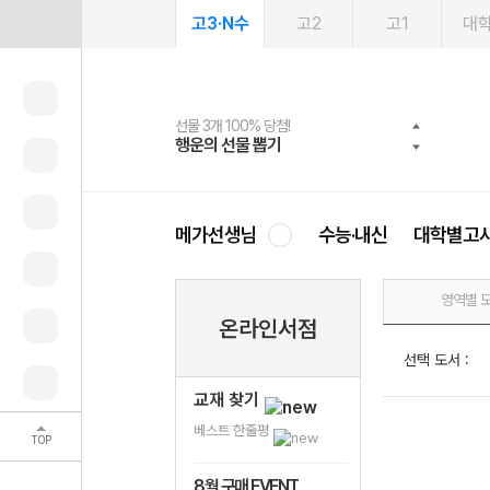
고3·N수
고2
고1
대
선물 3개 100% 당첨!
선물 100% 증정!
여름방학 스터디 캐시백
2027 러셀 단과
스마트러닝앱
메가패스
메가패스 수강생 무료혜택!
사회공헌 캠페인
행운의 선물 뽑기
메가스터디 X 올리브
메가런 썸머스쿨
강사 공개선발
설문 EVENT
3일 무료 체험권
메가클럽 멤버십
희망이룸 메가나눔
영
메가선생님
수능·내신
대학별고
영역별 
온라인서점
선택 도서 :
교재 찾기
베스트 한줄평
TOP
8월 구매 EVENT