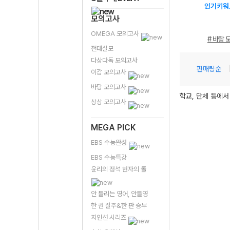
인기키워
모의고사
OMEGA 모의고사
# 바탕 
전대실모
다상다독 모의고사
판매량순
이감 모의고사
바탕 모의고사
학교, 단체 등에서
상상 모의고사
MEGA PICK
EBS 수능완성
EBS 수능특강
윤리의 정석 현자의 돌
안 틀리는 영어, 안틀영
한 권 질주&한 판 승부
지인선 시리즈