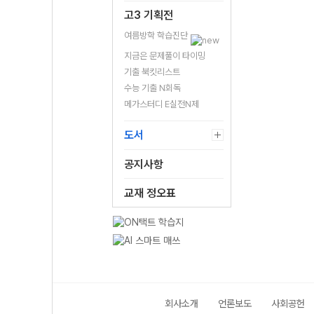
고3 기획전
여름방학 학습진단
지금은 문제풀이 타이밍
기출 북킷리스트
수능 기출 N회독
메가스터디 E실전N제
도서
공지사항
교재 정오표
회사소개
언론보도
사회공헌