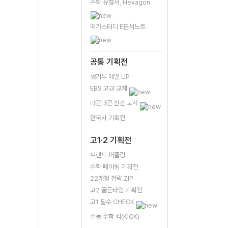
수학 유형서, Hexagon
메가스터디 E분석노트
공통 기획전
생기부 레벨 UP
EBS 고교 교재
따끈따끈 신간 도서
한국사 기획전
고1·2 기획전
브랜드 퍼즐링
수학 페어링 기획전
22개정 전략.ZIP
고2 골든타임 기획전
고1 필수 CHECK
수능 수학 킥(KICK)