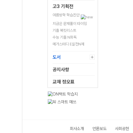
고3 기획전
여름방학 학습진단
지금은 문제풀이 타이밍
기출 북킷리스트
수능 기출 N회독
메가스터디 E실전N제
도서
공지사항
교재 정오표
회사소개
언론보도
사회공헌