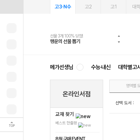
고3·N수
고2
고1
대
선물 3개 100% 당첨!
선물 100% 증정!
2027 러셀 단과
스마트러닝앱
메가패스
메가패스 수강생 무료혜택!
사회공헌 캠페인
행운의 선물 뽑기
메가스터디 X 올리브
강사 공개선발
설문 EVENT
3일 무료 체험권
메가클럽 멤버십
희망이룸 메가나눔
영
메가선생님
수능·내신
대학별고
영역별 
온라인서점
선택 도서 :
교재 찾기
베스트 한줄평
TOP
8월 구매 EVENT