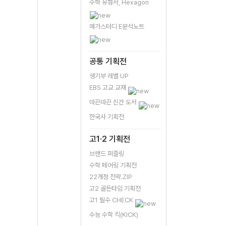
수학 유형서, Hexagon
메가스터디 E분석노트
공통 기획전
생기부 레벨 UP
EBS 고교 교재
따끈따끈 신간 도서
한국사 기획전
고1·2 기획전
브랜드 퍼즐링
수학 페어링 기획전
22개정 전략.ZIP
고2 골든타임 기획전
고1 필수 CHECK
수능 수학 킥(KICK)