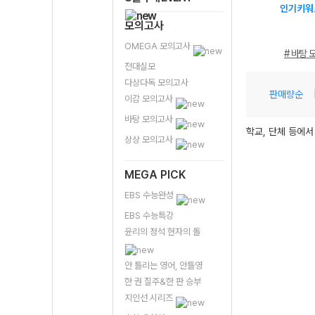
인기키워
모의고사
OMEGA 모의고사
# 바탕 
전대실모
다상다독 모의고사
판매량순
이감 모의고사
바탕 모의고사
학교, 단체 등에서
상상 모의고사
MEGA PICK
EBS 수능완성
EBS 수능특강
윤리의 정석 현자의 돌
안 틀리는 영어, 안틀영
한 권 질주&한 판 승부
지인선 시리즈