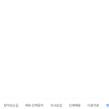
찾아오는길
제휴·단체문의
강사모집
인재채용
이용약관
개