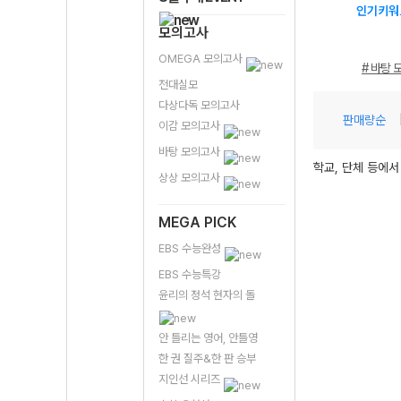
인기키워
모의고사
OMEGA 모의고사
# 바탕 
전대실모
다상다독 모의고사
판매량순
이감 모의고사
바탕 모의고사
학교, 단체 등에서
상상 모의고사
MEGA PICK
EBS 수능완성
EBS 수능특강
윤리의 정석 현자의 돌
안 틀리는 영어, 안틀영
한 권 질주&한 판 승부
지인선 시리즈