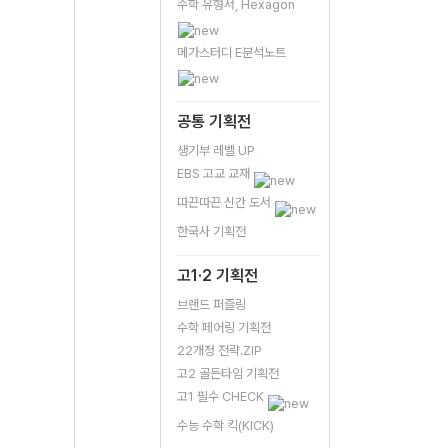
수학 유형서, Hexagon
메가스터디 E분석노트
공통 기획전
생기부 레벨 UP
EBS 고교 교재
따끈따끈 신간 도서
한국사 기획전
고1·2 기획전
브랜드 퍼즐링
수학 페어링 기획전
22개정 전략.ZIP
고2 골든타임 기획전
고1 필수 CHECK
수능 수학 킥(KICK)