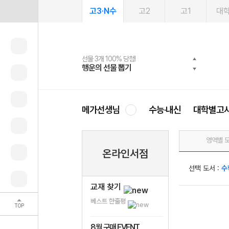
고3·N수
고2
고1
대
선물 3개 100% 당첨!
선물 100% 증정!
여름방학 스터디 캐시백
2027 러셀 단과
스마트러닝앱
메가패스
메가패스 수강생 무료혜택!
사회공헌 캠페인
행운의 선물 뽑기
메가스터디 X 올리브
메가런 썸머스쿨
강사 공개선발
설문 EVENT
3일 무료 체험권
메가클럽 멤버십
희망이룸 메가나눔
영
메가선생님
수능·내신
대학별고
영역별 
온라인서점
선택 도서 :
수
교재 찾기
베스트 한줄평
TOP
8월 구매 EVENT