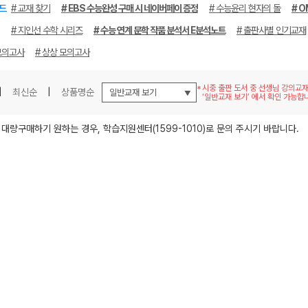
드
# 교재 찾기
# EBS 수능완성 구매 시 네이버페이 증정
# 수능윤리 현자의 돌
# O
# 지인선 수학 시리즈
# 수능 연계 문학 작품 분석서 E분석노트
# 출판사별 인기교재
모의고사
# 상상 모의고사
시중 출판 도서 중 선생님 강의교
|
최신순
|
상품명순
‘일반교재 보기’ 에서 확인 가능합
메가스터디
 대량구매하기 원하는 경우, 학습지원센터(1599-1010)로 문의 주시기 바랍니다.