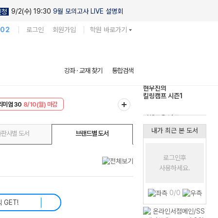
9/2(수) 19:30
9월 모의고사 LIVE 설명회
신청
102
로그인
회원가입
학원 바로가기
현우진의
강좌 · 교재 찾기
통합검색
킬링캠프 시즌1
EVENT
8/10(월) 마감
다채로운 난도
리미엄 30
8/10(월) 마감
실전 모의고사
내가 최근 본 도서
출판사별 도서
브랜드별 도서
로그인후
사용하세요.
0/0