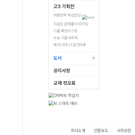
고3 기획전
여름방학 학습진단
지금은 문제풀이 타이밍
기출 북킷리스트
수능 기출 N회독
메가스터디 E실전N제
도서
공지사항
교재 정오표
회사소개
언론보도
사회공헌