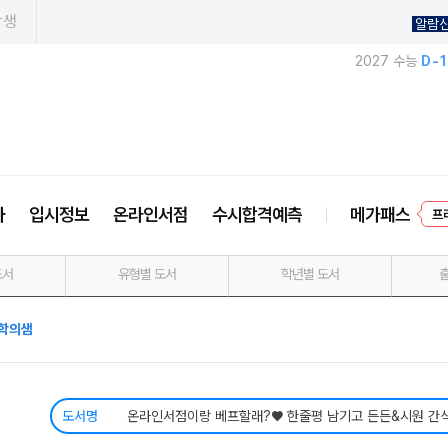
학생
알람
2027 수능
D-
사
입시정보
온라인서점
수시합격예측
메가패스
프
도서
유형별 도서
학년별 도서
학의샘
도서명