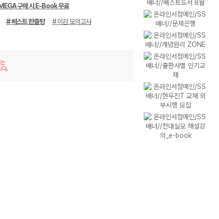
MEGA 구매 시 E-Book 무료
# 베스트 한줄평
# 이감 모의고사
재는
니다.
이미
리스
지형
트형
보기
보기