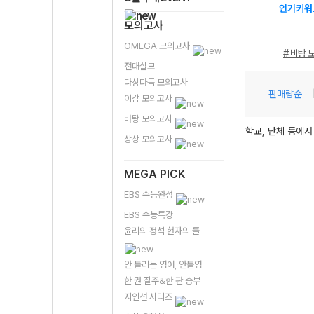
인기키워
모의고사
OMEGA 모의고사
# 바탕 
전대실모
다상다독 모의고사
판매량순
이감 모의고사
바탕 모의고사
학교, 단체 등에서
상상 모의고사
MEGA PICK
EBS 수능완성
EBS 수능특강
윤리의 정석 현자의 돌
안 틀리는 영어, 안틀영
한 권 질주&한 판 승부
지인선 시리즈