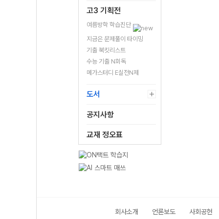
고3 기획전
여름방학 학습진단
지금은 문제풀이 타이밍
기출 북킷리스트
수능 기출 N회독
메가스터디 E실전N제
도서
공지사항
교재 정오표
회사소개
언론보도
사회공헌