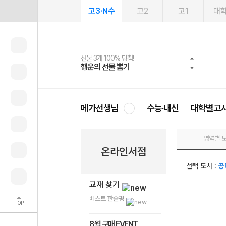
고3·N수
고2
고1
대
선물 3개 100% 당첨!
선물 100% 증정!
여름방학 스터디 캐시백
2027 러셀 단과
스마트러닝앱
메가패스
메가패스 수강생 무료혜택!
사회공헌 캠페인
행운의 선물 뽑기
메가스터디 X 올리브
메가런 썸머스쿨
강사 공개선발
설문 EVENT
3일 무료 체험권
메가클럽 멤버십
희망이룸 메가나눔
영
메가선생님
수능·내신
대학별고
영역별 
온라인서점
선택 도서 :
공
교재 찾기
베스트 한줄평
TOP
8월 구매 EVENT