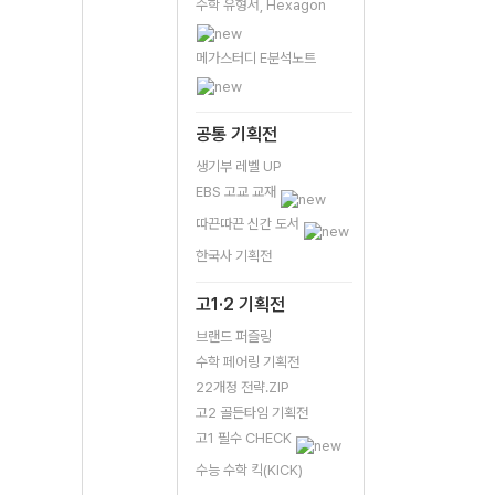
수학 유형서, Hexagon
메가스터디 E분석노트
공통 기획전
생기부 레벨 UP
EBS 고교 교재
따끈따끈 신간 도서
한국사 기획전
고1·2 기획전
브랜드 퍼즐링
수학 페어링 기획전
22개정 전략.ZIP
고2 골든타임 기획전
고1 필수 CHECK
수능 수학 킥(KICK)