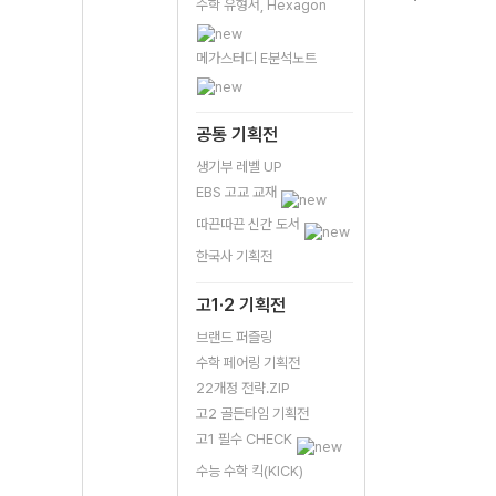
수학 유형서, Hexagon
메가스터디 E분석노트
공통 기획전
생기부 레벨 UP
EBS 고교 교재
따끈따끈 신간 도서
한국사 기획전
고1·2 기획전
브랜드 퍼즐링
수학 페어링 기획전
22개정 전략.ZIP
고2 골든타임 기획전
고1 필수 CHECK
수능 수학 킥(KICK)