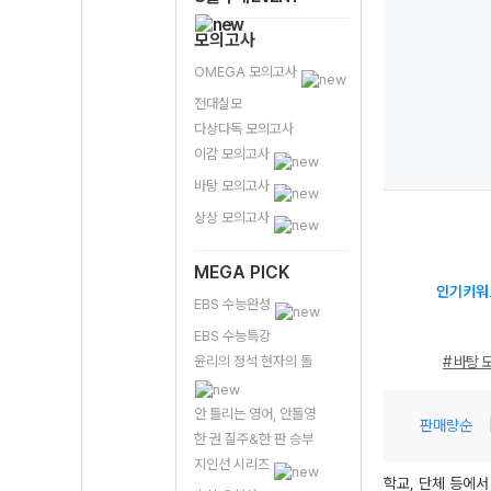
메가스터디 N제 통합과학2 696제
정 (2026년용)
모의고사
14,400원
(10%↓)
OMEGA 모의고사
전대실모
다상다독 모의고사
이감 모의고사
바탕 모의고사
상상 모의고사
MEGA PICK
인기키워
EBS 수능완성
EBS 수능특강
윤리의 정석 현자의 돌
# 바탕 
안 틀리는 영어, 안틀영
판매량순
한 권 질주&한 판 승부
지인선 시리즈
학교, 단체 등에서