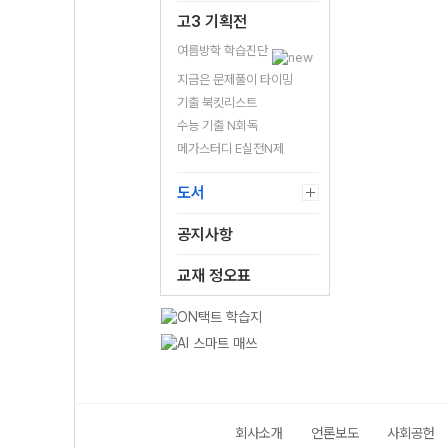
고3 기획전
여름방학 학습진단
지금은 문제풀이 타이밍
기출 북킷리스트
수능 기출 N회독
메가스터디 E실전N제
도서
공지사항
교재 정오표
회사소개
언론보도
사회공헌