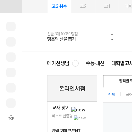
고3·N수
고2
고1
대
선물 3개 100% 당첨!
선물 100% 증정!
여름방학 스터디 캐시백
2027 러셀 단과
스마트러닝앱
메가패스
메가패스 수강생 무료혜택!
사회공헌 캠페인
행운의 선물 뽑기
메가스터디 X 올리브
메가런 썸머스쿨
강사 공개선발
설문 EVENT
3일 무료 체험권
메가클럽 멤버십
희망이룸 메가나눔
영
메가선생님
수능·내신
대학별고
영역별 
온라인서점
전체
국
교재 찾기
베스트 한줄평
TOP
8월 구매 EVENT