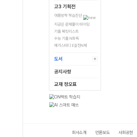
고3 기획전
여름방학 학습진단
지금은 문제풀이 타이밍
기출 북킷리스트
수능 기출 N회독
메가스터디 E실전N제
도서
공지사항
교재 정오표
회사소개
언론보도
사회공헌