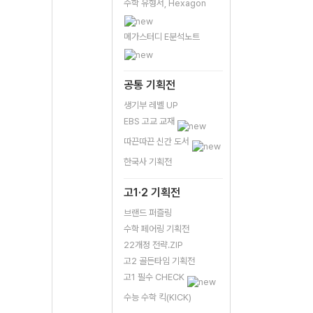
수학 유형서, Hexagon
메가스터디 E분석노트
공통 기획전
생기부 레벨 UP
EBS 고교 교재
따끈따끈 신간 도서
한국사 기획전
고1·2 기획전
브랜드 퍼즐링
수학 페어링 기획전
22개정 전략.ZIP
고2 골든타임 기획전
고1 필수 CHECK
수능 수학 킥(KICK)