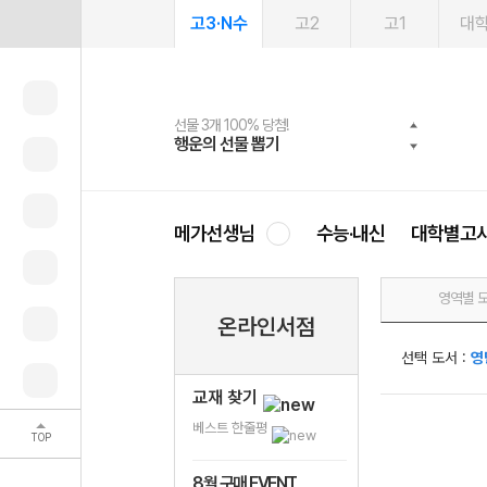
고3·N수
고2
고1
대
선물 3개 100% 당첨!
선물 100% 증정!
여름방학 스터디 캐시백
2027 러셀 단과
스마트러닝앱
메가패스
메가패스 수강생 무료혜택!
사회공헌 캠페인
행운의 선물 뽑기
메가스터디 X 올리브
메가런 썸머스쿨
강사 공개선발
설문 EVENT
3일 무료 체험권
메가클럽 멤버십
희망이룸 메가나눔
영
메가선생님
수능·내신
대학별고
영역별 
온라인서점
선택 도서 :
영
교재 찾기
베스트 한줄평
TOP
8월 구매 EVENT