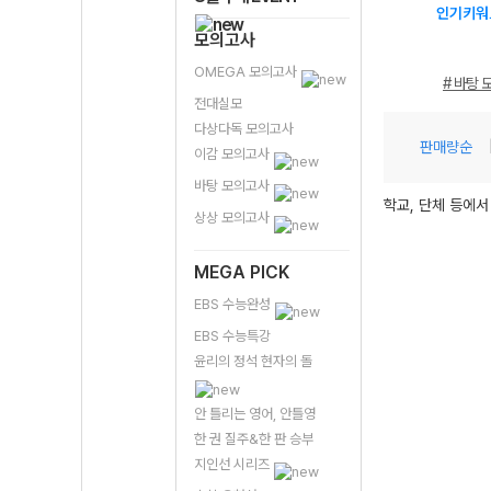
인기키워
모의고사
OMEGA 모의고사
# 바탕 
전대실모
다상다독 모의고사
판매량순
이감 모의고사
바탕 모의고사
학교, 단체 등에서
상상 모의고사
MEGA PICK
EBS 수능완성
EBS 수능특강
윤리의 정석 현자의 돌
안 틀리는 영어, 안틀영
한 권 질주&한 판 승부
지인선 시리즈