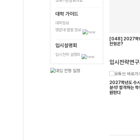
교육기관발표자료
대학 가이드
대학정보
명문대 별별 정보
[048] 2027
전형은?
입시설명회
입시전략 설명회
입시전략연구
고려대
고려대
격을 가른다! 고1,2가
2027학년도 건국대, 동국대, 홍익
2027학년도 수
권기범
김라윤
공별 과목 선택 가이드
대, 숙명여대 학생부종합 전형 지원
분석! 합격하는 학
멘토
멘토
전략
원한다
이면만족이요
조금 이른 100일
유공해 EP.0
표달성*인 사람~!
대학의 합불을 가르는 0.1점
프롤로그 / 고민 제