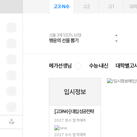
고3·N수
고2
고1
대
선물 3개 100% 당첨!
선물 100% 증정!
2027 러셀 단과
스마트러닝앱
메가패스
메가패스 수강생 무료혜택!
사회공헌 캠페인
행운의 선물 뽑기
메가스터디 X 올리브
강사 공개선발
설문 EVENT
3일 무료 체험권
메가클럽 멤버십
희망이룸 메가나눔
영
메가선생님
수능·내신
대학별고
입시정보
[고3·N수] 대입 성공전략
2027 정시 합격예측
TOP
2027 수시 합격예측