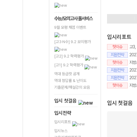
9평이벤트
정
수시성공프로
수능/모의고사 풀서비스
9월 모평 채점 이벤트
입시리포트
[고3·N수] 9.2 모의평가
핫이슈
고3
지원전략
20
[고2] 9.2 학력평가
핫이슈
지방소
[고1] 9.2 학력평가
지원전략
202
역대 등급컷 공개
지원전략
20
역대 정답률 & 난이도
핫이슈
지방
기출문제/해설강의 모음
입시 첫걸음
입시 첫걸음
입시전략
입시리포트
입시뉴스