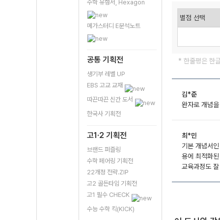
수학 유형서, Hexagon
메가스터디 E분석노트
공통 기획전
* 한줄평은 한
생기부 레벨 UP
EBS 고교 교재
김*준
따끈따끈 신간 도서
완자로 개념을
한국사 기획전
고1·2 기획전
최*민
기본 개념서인
브랜드 퍼즐링
용에 최적화된
수학 페어링 기획전
교육과정도 잘
22개정 전략.ZIP
고2 골든타임 기획전
고1 필수 CHECK
수능 수학 킥(KICK)