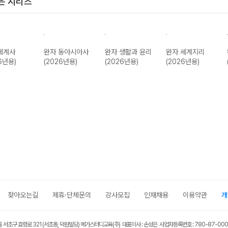
은 시리즈
세계사
완자 동아시아사
완자 생활과 윤리
완자 세계지리
6년용)
(2026년용)
(2026년용)
(2026년용)
찾아오는길
제휴·단체문의
강사모집
인재채용
이용약관
개
울 서초구 효령로 321 (서초동, 덕원빌딩) 메가스터디교육(주) 대표이사 : 손성은 사업자등록번호 : 780-87-00