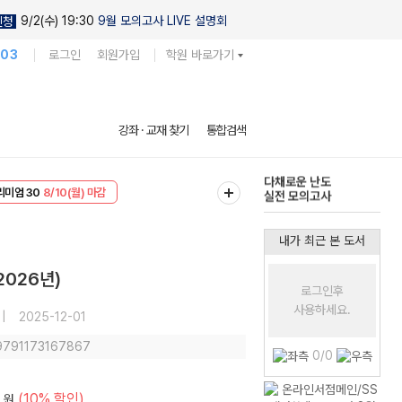
9/2(수) 19:30
9월 모의고사 LIVE 설명회
신청
103
로그인
회원가입
학원 바로가기
현우진의
강좌 · 교재 찾기
통합검색
킬링캠프 시즌1
리미엄 30
8/10(월) 마감
다채로운 난도
EVENT
8/10(월) 마감
실전 모의고사
내가 최근 본 도서
2026년)
로그인후
사용하세요.
|
2025-12-01
 9791173167867
0/0
(10% 할인)
원