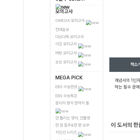
모의고사
OMEGA 모의고사
전대실모
다상다독 모의고사
이감 모의고사
바탕 모의고사
상상 모의고사
책소
MEGA PICK
개념서의 1인자
EBS 수능완성
하는 필수 문제
EBS 수능특강
윤리의 정석 현자의 돌
안 틀리는 영어, 안틀영
이 도서의 
한 권 질주&한 판 승부
지인선 시리즈