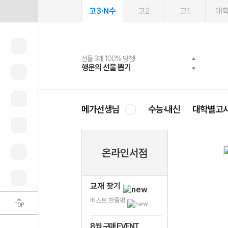
고3·N수
고2
고1
대
선물 3개 100% 당첨!
선물 100% 증정!
여름방학 스터디 캐시백
2027 러셀 단과
스마트러닝앱
메가패스
메가패스 수강생 무료혜택!
사회공헌 캠페인
행운의 선물 뽑기
메가스터디 X 올리브
메가런 썸머스쿨
강사 공개선발
설문 EVENT
3일 무료 체험권
메가클럽 멤버십
희망이룸 메가나눔
영
메가선생님
수능·내신
대학별고
온라인서점
교재 찾기
베스트 한줄평
TOP
8월 구매 EVENT