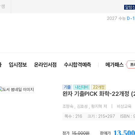
학생
알람
2027 수능
D-
프
사
입시정보
온라인서점
수시합격예측
메가패스
기출
내신대비
22개정
완자 기출PICK 화학-22개정 (
조향숙 , 김호성 , 황지혁 저
|
비상교육
쪽수 : 216
크기 : 215*297
ISBN :
13,500
정가
15,000원
판매가