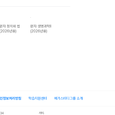
완자 정치와 법
완자 생명과학II
완자 경제 (2026
완자 사회.문화
(2026년용)
(2026년용)
년용)
(2026년용)
인정보처리방침
학습지원센터
메가스터디그룹 소개
서비스 가입사실 확인
034