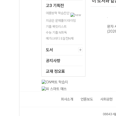
이 도서와 같
고3 기획전
여름방학 학습진단
지금은 문제풀이 타이밍
한국지
완자 기출PICK
완자 고등 현대사
완자 한국사
완자 
기출 북킷리스트
2개정
동아시아 역사기
회와 윤리-22개
(2026년용)
(202
수능 기출 N회독
행-22개정
정 (2026년)
메가스터디 E실전N제
(2026년)
도서
공지사항
교재 정오표
회사소개
언론보도
사회공헌
06643 서